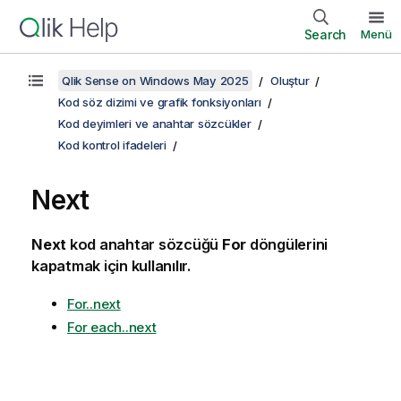
Search
Menü
Qlik Sense on Windows May 2025
Oluştur
Kod söz dizimi ve grafik fonksiyonları
Kod deyimleri ve anahtar sözcükler
Kod kontrol ifadeleri
Next
Next
kod anahtar sözcüğü
For
döngülerini
kapatmak için kullanılır.
For..next
For each..next