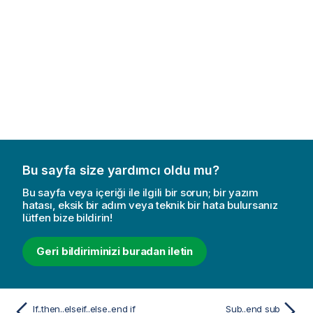
Bu sayfa size yardımcı oldu mu?
Bu sayfa veya içeriği ile ilgili bir sorun; bir yazım
hatası, eksik bir adım veya teknik bir hata bulursanız
lütfen bize bildirin!
Geri bildiriminizi buradan iletin
If..then..elseif..else..end if
Sub..end sub