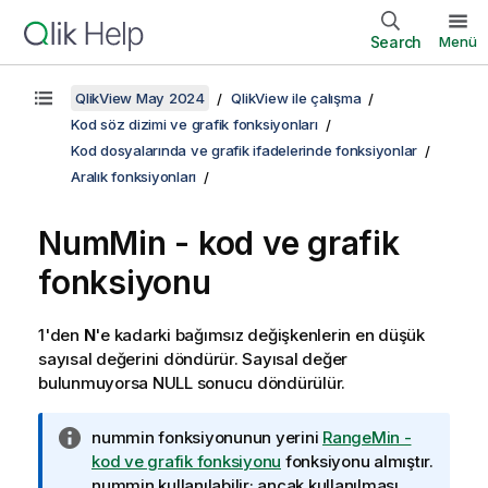
Search
Menü
QlikView May 2024
QlikView ile çalışma
Kod söz dizimi ve grafik fonksiyonları
Kod dosyalarında ve grafik ifadelerinde fonksiyonlar
Aralık fonksiyonları
NumMin - kod ve grafik
fonksiyonu
1'den
N
'e kadarki bağımsız değişkenlerin en düşük
sayısal değerini döndürür. Sayısal değer
bulunmuyorsa
NULL
sonucu döndürülür.
B
nummin
fonksiyonunun yerini
RangeMin -
i
kod ve grafik fonksiyonu
fonksiyonu almıştır.
l
nummin
kullanılabilir; ancak kullanılması