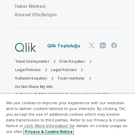
Haber Merkezi
Küresel Ofis/İletişim
Qlik Topluluğu
Yasal sözleşmeler
Ürün Koşulları
Legal Policies
Legal Policies
Kullanım koşulları
Ticari markalar
Do Not Share My Info
Telif Hakkı © 1993-2026 QlikTech International AB. Tüm
hakları saklıdır.
We use cookies to improve your experience with our websites
and to deliver content tailored to your interests. By clicking ‘Ok’,
you accept the use of additional cookies which may involve
data transmission to third parties. Refer to our Privacy & Cookie
Analiz Modernleştirme Programına katılın
Notice or click ‘More Information’ for details on cookie usage on
our sites.
Privacy & Cookie Notice
Analiz Modernleştirme Programı ile değerli QlikView