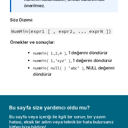
g
önerilmez.
i
n
Söz Dizimi:
o
t
NumMin(expr1 [ , expr2, ... exprN ])
u
Örnekler ve sonuçlar:
, 1 değerini döndürür
nummin( 1,2,4 )
, 1 değerini döndürür
nummin( 1,'xyz' )
,
NULL
değerini
nummin( null( ) 'abc' )
döndürür
Bu sayfa size yardımcı oldu mu?
Bu sayfa veya içeriği ile ilgili bir sorun; bir yazım
hatası, eksik bir adım veya teknik bir hata bulursanız
lütfen bize bildirin!