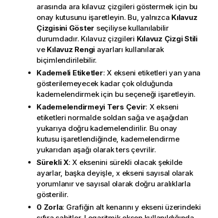
arasında ara kılavuz çizgileri göstermek için bu
onay kutusunu işaretleyin. Bu, yalnızca
Kılavuz
Çizgisini Göster
seçiliyse kullanılabilir
durumdadır. Kılavuz çizgileri
Kılavuz Çizgi Stili
ve
Kılavuz Rengi
ayarları kullanılarak
biçimlendirilebilir.
Kademeli Etiketler
: X ekseni etiketleri yan yana
gösterilemeyecek kadar çok olduğunda
kademelendirmek için bu seçeneği işaretleyin.
Kademelendirmeyi Ters Çevir
: X ekseni
etiketleri normalde soldan sağa ve aşağıdan
yukarıya doğru kademelendirilir. Bu onay
kutusu işaretlendiğinde, kademelendirme
yukarıdan aşağı olarak ters çevrilir.
Sürekli X
: X eksenini sürekli olacak şekilde
ayarlar, başka deyişle, x ekseni sayısal olarak
yorumlanır ve sayısal olarak doğru aralıklarla
gösterilir.
0 Zorla
: Grafiğin alt kenarını y ekseni üzerindeki
sıfıra sabitler. Logaritmik eksen kullanıldığında