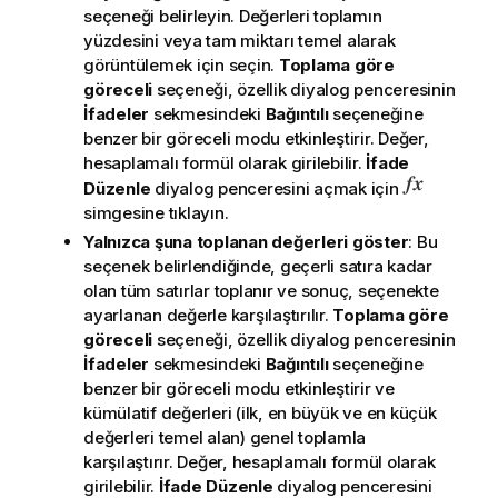
seçeneği belirleyin. Değerleri toplamın
yüzdesini veya tam miktarı temel alarak
görüntülemek için seçin.
Toplama göre
göreceli
seçeneği, özellik diyalog penceresinin
İfadeler
sekmesindeki
Bağıntılı
seçeneğine
benzer bir göreceli modu etkinleştirir. Değer,
hesaplamalı formül olarak girilebilir.
İfade
Düzenle
diyalog penceresini açmak için
simgesine tıklayın.
Yalnızca şuna toplanan değerleri göster
: Bu
seçenek belirlendiğinde, geçerli satıra kadar
olan tüm satırlar toplanır ve sonuç, seçenekte
ayarlanan değerle karşılaştırılır.
Toplama göre
göreceli
seçeneği, özellik diyalog penceresinin
İfadeler
sekmesindeki
Bağıntılı
seçeneğine
benzer bir göreceli modu etkinleştirir ve
kümülatif değerleri (ilk, en büyük ve en küçük
değerleri temel alan) genel toplamla
karşılaştırır. Değer, hesaplamalı formül olarak
girilebilir.
İfade Düzenle
diyalog penceresini