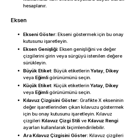
hesaplanır.
Eksen
Ekseni Göster
: Ekseni göstermek için bu onay
kutusunu işaretleyin.
Eksen Genişliği
: Eksen genişliğini ve değer
çizgilerini girin veya sürgüyü istenilen değere
sürükleyin.
Büyük Etiket
: Büyük etiketlerin
Yatay
,
Dikey
veya
Eğimli
görünümünü seçin.
Küçük Etiket
: Küçük etiketlerin
Yatay
,
Dikey
veya
Eğimli
görünümünü seçin.
Kılavuz Çizgisini Göster
: Grafikte X ekseninin
değer işaretlerinden çıkan kılavuzu göstermek
için bu onay kutusunu işaretleyin. Kılavuz
çizgileri
Kılavuz Çizgi Stili
ve
Kılavuz Rengi
ayarları kullanılarak biçimlendirilebilir.
Ara Kılavuz Çizgisini Göster
: Kılavuz çizgileri