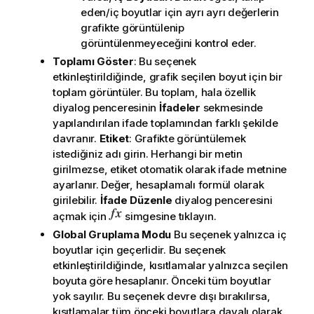
eden/iç boyutlar için ayrı ayrı değerlerin
grafikte görüntülenip
görüntülenmeyeceğini kontrol eder.
Toplamı Göster
: Bu seçenek
etkinleştirildiğinde, grafik seçilen boyut için bir
toplam görüntüler. Bu toplam, hala özellik
diyalog penceresinin
İfadeler
sekmesinde
yapılandırılan ifade toplamından farklı şekilde
davranır.
Etiket
: Grafikte görüntülemek
istediğiniz adı girin. Herhangi bir metin
girilmezse, etiket otomatik olarak ifade metnine
ayarlanır. Değer, hesaplamalı formül olarak
girilebilir.
İfade Düzenle
diyalog penceresini
açmak için
simgesine tıklayın.
Global Gruplama Modu
Bu seçenek yalnızca iç
boyutlar için geçerlidir. Bu seçenek
etkinleştirildiğinde, kısıtlamalar yalnızca seçilen
boyuta göre hesaplanır. Önceki tüm boyutlar
yok sayılır. Bu seçenek devre dışı bırakılırsa,
kısıtlamalar tüm önceki boyutlara dayalı olarak