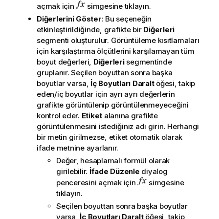
açmak için
simgesine tıklayın.
Diğerlerini Göster
: Bu seçeneğin
etkinleştirildiğinde, grafikte bir
Diğerleri
segmenti oluşturulur. Görüntüleme kısıtlamaları
için karşılaştırma ölçütlerini karşılamayan tüm
boyut değerleri,
Diğerleri
segmentinde
gruplanır. Seçilen boyuttan sonra başka
boyutlar varsa,
İç Boyutları Daralt
öğesi, takip
eden/iç boyutlar için ayrı ayrı değerlerin
grafikte görüntülenip görüntülenmeyeceğini
kontrol eder.
Etiket
alanına grafikte
görüntülenmesini istediğiniz adı girin. Herhangi
bir metin girilmezse, etiket otomatik olarak
ifade metnine ayarlanır.
Değer, hesaplamalı formül olarak
girilebilir.
İfade Düzenle
diyalog
penceresini açmak için
simgesine
tıklayın.
Seçilen boyuttan sonra başka boyutlar
varsa,
İç Boyutları Daralt
öğesi, takip