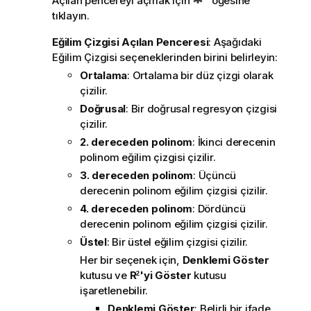
Açılan pencereyi açmak için
öğesine
tıklayın.
Eğilim Çizgisi Açılan Penceresi
: Aşağıdaki
Eğilim Çizgisi seçeneklerinden birini belirleyin:
Ortalama
: Ortalama bir düz çizgi olarak
çizilir.
Doğrusal
: Bir doğrusal regresyon çizgisi
çizilir.
2. dereceden polinom
: İkinci derecenin
polinom eğilim çizgisi çizilir.
3. dereceden polinom
: Üçüncü
derecenin polinom eğilim çizgisi çizilir.
4. dereceden polinom
: Dördüncü
derecenin polinom eğilim çizgisi çizilir.
Üstel
: Bir üstel eğilim çizgisi çizilir.
Her bir seçenek için,
Denklemi Göster
kutusu ve
R
'yi Göster
kutusu
2
işaretlenebilir.
Denklemi Göster
: Belirli bir ifade