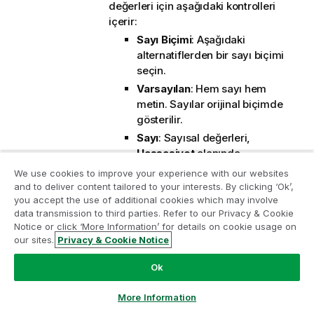
değerleri için aşağıdaki kontrolleri
içerir:
Sayı Biçimi
: Aşağıdaki
alternatiflerden bir sayı biçimi
seçin.
Varsayılan
: Hem sayı hem
metin. Sayılar orijinal biçimde
gösterilir.
Sayı
: Sayısal değerleri,
Hassasiyet
alanında
ayarlanan basamak sayısıyla
We use cookies to improve your experience with our websites
gösterir.
and to deliver content tailored to your interests. By clicking ‘Ok’,
you accept the use of additional cookies which may involve
Tamsayı
: Sayısal değerleri
data transmission to third parties. Refer to our Privacy & Cookie
Analiz Modernleştirme Programına katılın
tamsayı olarak gösterir.
Notice or click ‘More Information’ for details on cookie usage on
Sabit
: Sayısal değerleri,
our sites.
Privacy & Cookie Notice
Analiz Modernleştirme Programı ile değerli QlikView
Ondalıklar
alanında ayarlanan
uygulamalarınızı ödün vermeden modernleştirin.
Bize
ondalık basamak sayısıyla
Ok
ulaşmak
ve daha fazla bilgi almak için buraya tıklayın:
ondalık değerler olarak
ampquestions@qlik.com
gösterir.
More Information