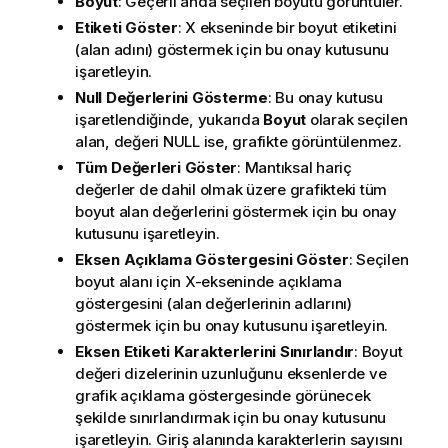
Boyut
: Geçerli anda seçilen boyutu görüntüler.
Etiketi Göster
: X ekseninde bir boyut etiketini
(alan adını) göstermek için bu onay kutusunu
işaretleyin.
Null Değerlerini Gösterme
: Bu onay kutusu
işaretlendiğinde, yukarıda
Boyut
olarak seçilen
alan, değeri NULL ise, grafikte görüntülenmez.
Tüm Değerleri Göster
: Mantıksal hariç
değerler de dahil olmak üzere grafikteki tüm
boyut alan değerlerini göstermek için bu onay
kutusunu işaretleyin.
Eksen Açıklama Göstergesini Göster
: Seçilen
boyut alanı için X-ekseninde açıklama
göstergesini (alan değerlerinin adlarını)
göstermek için bu onay kutusunu işaretleyin.
Eksen Etiketi Karakterlerini Sınırlandır
: Boyut
değeri dizelerinin uzunluğunu eksenlerde ve
grafik açıklama göstergesinde görünecek
şekilde sınırlandırmak için bu onay kutusunu
işaretleyin. Giriş alanında karakterlerin sayısını