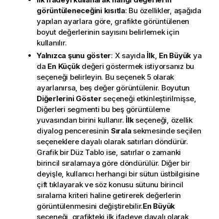
görüntüleneceğini kısıtla
: Bu özellikler, aşağıda
yapılan ayarlara göre, grafikte görüntülenen
boyut değerlerinin sayısını belirlemek için
kullanılır.
Yalnızca şunu göster
: X sayıda
İlk
,
En Büyük
ya
da
En Küçük
değeri göstermek istiyorsanız bu
seçeneği belirleyin. Bu seçenek 5 olarak
ayarlanırsa, beş değer görüntülenir. Boyutun
Diğerlerini Göster
seçeneği etkinleştirilmişse,
Diğerleri segmenti bu beş görüntüleme
yuvasından birini kullanır.
İlk
seçeneği, özellik
diyalog penceresinin
Sırala
sekmesinde seçilen
seçeneklere dayalı olarak satırları döndürür.
Grafik bir Düz Tablo ise, satırlar o zamanki
birincil sıralamaya göre döndürülür. Diğer bir
deyişle, kullanıcı herhangi bir sütun üstbilgisine
çift tıklayarak ve söz konusu sütunu birincil
sıralama kriteri haline getirerek değerlerin
görüntülenmesini değiştirebilir.
En Büyük
seçeneği, grafikteki ilk ifadeye dayalı olarak