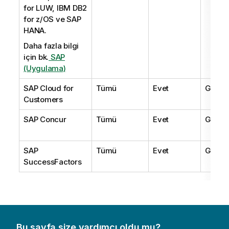
for LUW, IBM DB2
for z/OS ve SAP
HANA.
Daha fazla bilgi
için bk.
SAP
(Uygulama)
SAP Cloud for
Tümü
Evet
Geçerl
Customers
SAP Concur
Tümü
Evet
Geçerl
SAP
Tümü
Evet
Geçerl
SuccessFactors
Bu sayfa size yardımcı oldu mu?