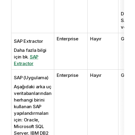
des
Daha fa
SAP no
ve 251
Enterprise
Hayır
Geçerl
SAP Extractor
Daha fazla bilgi
için bk.
SAP
Extractor
Enterprise
Hayır
Geçerl
SAP (Uygulama)
Aşağıdaki arka uç
veritabanlarından
herhangi birini
kullanan SAP
yapılandırmaları
için: Oracle,
Microsoft SQL
Server, IBM DB2