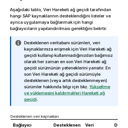
Aşağıdaki tablo,
Veri Hareketi ağ geçidi
tarafından
hangi SAP kaynaklarının desteklendiğini listeler ve
ayrıca uygulamaya bağlanmak için hangi
bağlayıcıların yapılandırılması gerektiğini belirtir.
B
Desteklenen veritabanı sürümleri, veri
i
kaynaklarınıza erişmek için
Veri Hareketi ağ
l
geçidi
kullanıp kullanmadığınızdan bağımsız
g
olarak her zaman en son
Veri Hareketi ağ
i
geçidi
sürümünün yeteneklerini yansıtır. En
n
son
Veri Hareketi ağ geçidi
sürümüyle
o
desteklenen (veya artık desteklenmeyen)
t
sürümler hakkında bilgi için bkz.
Yükseltme
u
ve yüklemesini kaldırmaVeri Hareketi ağ
geçidi
.
Desteklenen veri kaynakları
Bağlayıcı
Desteklenen
Veri
Deste