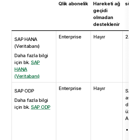
Qlik
abonelik
Hareketi ağ
sürüm
geçidi
olmadan
desteklenir
Enterprise
Hayır
2.0
SAP HANA
(Veritabanı)
Daha fazla bilgi
için bk.
SAP
HANA
(Veritabanı)
Enterprise
Hayır
SAP ODP
SAP OD
aşağıd
Daha fazla bilgi
dayalı
için bk.
SAP ODP
üzerin
API 2.0
PI_
14 