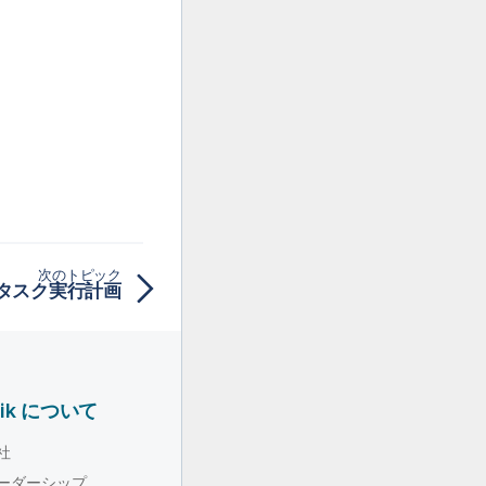
次のトピック
タスク実行計画
lik について
社
ーダーシップ