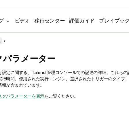
グ
ビデオ
移行センター
評価ガイド
プレイブッ
集
クパラメーター
行設定に関する、
Talend 管理コンソール
での記述の詳細。これらの
実行時間、使用された実行エンジン、選択されたトリガーのタイプ
情報が含まれています。
スクパラメーターを表示
をご覧ください。