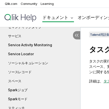
Qlik.com
Community
Learning
シート
ドキュメント
オンボーディン
セマンティック来歴
セマンティックタイプ
Talend用語
サービス
Service Activity Monitoring
タス
Service Locator
タスクの実
ソーシャルキュレーション
スペース、
ンに関する
ソースレコード
スペース
詳細は、
タ
Sparkジョブ
Sparkモード
スティッチ