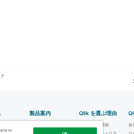
ック
ス
製品案内
Qlik を選ぶ理由
Q
データ統合とデータ
ルプ ビデオ
Qlik を選ぶ理由
会
品質
 and to
loper
信頼性とセキュリテ
リ
Ok