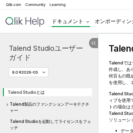
Qlik.com
Community
Learning
ドキュメント
オンボーディン
Talen
Talend Studioユーザー
ガイド
Talend
では
作成し、あ
8.0 R2026-05
何百もの既
を使用し、
Talend Studioとは
Talend Stu
ィブを使用
Talend製品のファンクションアーキテクチ
トの場合は
ャー
Talend Stu
ソリューシ
Talend Studioを起動してライセンスをフェ
ッチ
デー