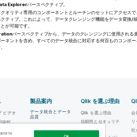
ata Explorer
パースペクティブ。
タクオリティ専用のコンポーネントとルーチンのセットにアクセスで
ペクティブ。これによって、データクレンジング機能をデータ変換/
ことが可能です。
ration
パースペクティブから、データのクレンジングに使用される多数のDa
ポーネントを含め、すべてのデータ統合に対応する何百ものコンポー
す。
ス
製品案内
Qlik を選ぶ理由
Q
データ統合とデータ
ルプ ビデオ
Qlik を選ぶ理由
会
品質
loper
信頼性とセキュリテ
リ
Qlik Talend
ィ
ング
社
 and to
Qlik Talend Cloud
Ok