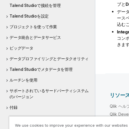
ブと
D
Talend Studioで接続を管理
デー
Talend Studioを設定
ース
込む
プロジェクトを使って作業
Integ
データ統合とデータサービス
コン
きま
ビッグデータ
データプロファイリングとデータクオリティ
Talend Studioでメタデータを管理
ルーチンを使用
サポートされているサードパーティシステム
リソー
のバージョン
Qlik ヘ
付録
Qlik Deve
トレーニ
We use cookies to improve your experience with our websites