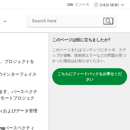
Qlik リソース
日本語 (変更)
ク
このページは役に立ちましたか?
このページまたはコンテンツにタイポ、ステ
ップの省略、技術的エラーなどの問題が見つ
かった場合はお知らせください。
、プロジェクトを
。
こちらにフィードバックをお寄せくだ
のインターフェイス
さい
。
ます。パースペクテ
リモートプロジェク
ィおよびデータ管理
ing
パースペクティ