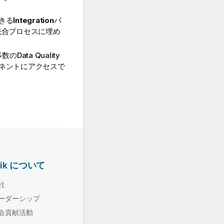
きる
Integration
パ
統合プロセスに埋め
ta Quality
ネントにアクセスで
lik について
社
ーダーシップ
会貢献活動