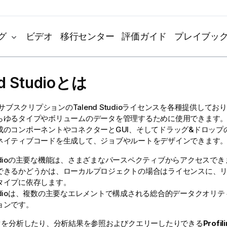
グ
ビデオ
移行センター
評価ガイド
プレイブッ
d Studio
とは
サブスクリプションの
Talend Studio
ライセンスを各種提供しており
らゆるタイプやボリュームのデータを管理するために使用できます
成のコンポーネントやコネクターとGUI、そしてドラッグ&ドロップ
ネイティブコードを生成して、ジョブやルートをデザインできます
dio
の主要な機能は、さまざまなパースペクティブからアクセスでき
できるかどうかは、ローカルプロジェクトの場合はライセンスに、
タイプに依存します。
dio
は、複数の主要なエレメントで構成される総合的データクオリテ
ョンです。
タを分析したり、分析結果を参照およびクエリーしたりできる
Profil