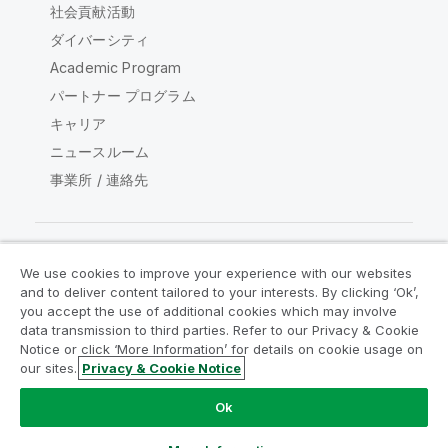
社会貢献活動
ダイバーシティ
Academic Program
パートナー プログラム
キャリア
ニュースルーム
事業所 / 連絡先
We use cookies to improve your experience with our websites
Qlik コミュニティ
and to deliver content tailored to your interests. By clicking ‘Ok’,
you accept the use of additional cookies which may involve
data transmission to third parties. Refer to our Privacy & Cookie
法的契約
製品規約
Legal Policies
Notice or click ‘More Information’ for details on cookie usage on
リーガルポリシー
利用規約
商標
our sites.
Privacy & Cookie Notice
Do Not Share My Info
Ok
Copyright © 1993-2026 QlikTech International AB.無断複写・
転載を禁じます。