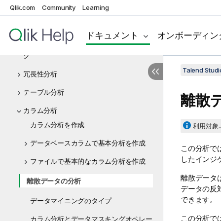
Qlik.com
Community
Learning
Talend Data Qualityの使用を開始
データソースへの接続の設定
ドキュメント
オンボーディン
データベースコンテンツのプロファイリン
グ
Talend St
冗長性分析
テーブル分析
離散
カラム分析
カラム分析を作成
利用対象..
データベースカラムで基本分析を作成
この分析で
したインジ
ファイルで基本的なカラム分析を作成
離散データ
離散データの分析
データの反
できます。
データマイニングのタイプ
この分析で
カラム分析とデータマスキングオペレー