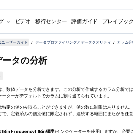
グ
ビデオ
移行センター
評価ガイド
プレイブッ
udioユーザーガイド
データプロファイリングとデータクオリティ
カラム分
データの分析
.
は、数値データを分析できます。この分析で作成するカラム分析で
ケーターがデフォルトでカラムに割り当てられています。
は特定の値のみ取ることができますが、値の数に制限はありません
対で、定義済みの個別値に限定されず、連続する範囲にまたがる任
は
[Bin Frequency] (Bin頻度)
インジケーターを使用しますが、必要