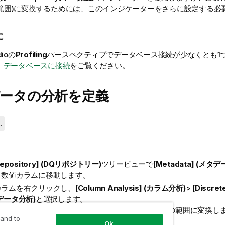
 (範囲)に変換するためには、このインジケーターをさらに設定する
に
dio
の
Profiling
パースペクティブでデータベース接続が少なくとも1
、
データベースに接続
をご覧ください。
ータの分析を定義
.
Repository] (DQリポジトリー)
ツリービューで
[Metadata] (メタデ
う数値カラムに移動します。
カラムを右クリックし、
[Column Analysis] (カラム分析)
>
[Discret
データ分析)
と選択します。
例では、顧客年齢をいくつかの離散Binまたは年齢値の範囲に変換し
 and to
 Analysis] (新しい分析)
ウィザードが開きます。
Ok