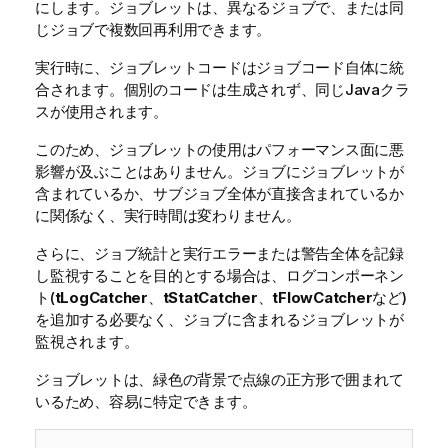
にします。ジョブレットは、異なるジョブで、または同
じジョブで複数回再利用できます。
実行時に、ジョブレットコードはジョブコード自体に統
合されます。個別のコードは生成されず、同じJavaクラ
スが使用されます。
このため、ジョブレットの使用はパフォーマンス面に悪
影響が及ぶことはありません。ジョブにジョブレットが
含まれているか、サブジョブ全体が直接含まれているか
に関係なく、実行時間は変わりません。
さらに、ジョブ統計と実行エラーまたは警告全体を記録
し監視することを目的とする場合は、ログコンポーネン
ト(
tLogCatcher
、
tStatCatcher
、
tFlowCatcher
など)
を追加する必要なく、ジョブに含まれるジョブレットが
監視されます。
ジョブレットは、緑色の背景で点線の正方形で囲まれて
いるため、容易に特定できます。