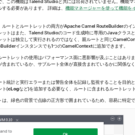
で、この機能は
Talend Studio
と共には出荷されていません。機能マ
ルする必要があります。
詳細は、
機能マネージャーを使って機能を
ートとルートレットの両方がApache Camel RouteBuilder
レットはまた、
Talend Studio
のコード生成時に専用のJavaクラス
ットは独立して実行されるのではなく、親ルートと同じCamelCont
eBuilderインスタンスでも1つのCamelContextに追加できます。
ルートレットの使用はパフォーマンス面に悪影響が及ぶことはあり
が含まれているか、サブルート全体が直接含まれているかに関係な
ート統計と実行エラーまたは警告全体を記録し監視することを目的
ト(
cLog
など)を追加する必要なく、ルートに含まれるルートレッ
トは、緑色の背景で点線の正方形で囲まれているため、容易に特定
 and to
Ok