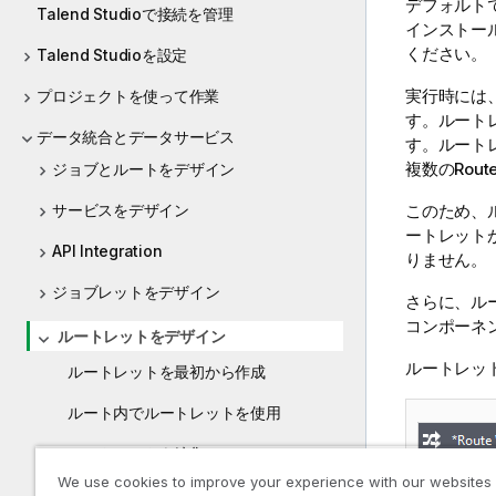
デフォルト
Talend Studioで接続を管理
インストー
ください。
Talend Studioを設定
実行時には、ル
プロジェクトを使って作業
す。ルート
データ統合とデータサービス
す。ルートレ
複数のRout
ジョブとルートをデザイン
このため、
サービスをデザイン
ートレット
API Integration
りません。
ジョブレットをデザイン
さらに、ル
コンポーネン
ルートレットをデザイン
ルートレッ
ルートレットを最初から作成
ルート内でルートレットを使用
ルートレットを編集
We use cookies to improve your experience with our websites
ルートレットを整理