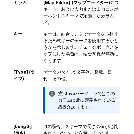
カラム
[Map Editor] (マップエディター)
のス
キーマ、および入力または出力コンポ
ーネントスキーマで定義したカラム
名。
キー
キーは、結合リンクでデータを取得す
るため式キーのデータを使用するかど
うかを示します。チェックボックスを
オフにした場合は、結合関係が無効に
なります。
[Type] (タ
データのタイプ: 文字列、整数、日
イプ)
付、その他。
情
注:
Javaバージョンではこの
報
カラムは常に定義されている
メ
必要があります。
モ
[Length]
-1の場合、スキーマで長さの値が定義
(長さ)
されていないことを示しています。