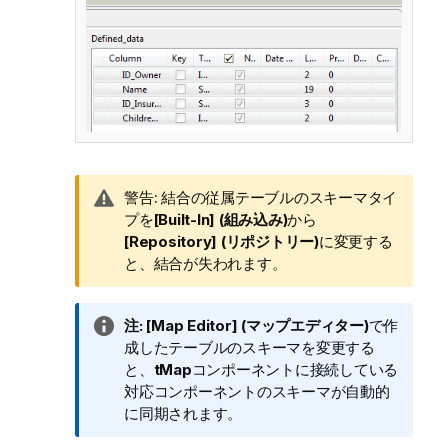
情
警告:
結合の従属テーブルのスキーマタイ
報
プを
[Built-In] (組み込み)
から
メ
[Repository] (リポジトリー)
に変更する
モ
と、結合が失われます。
情
注:
[Map Editor] (マップエディター)
で作
報
成したテーブルのスキーマを変更する
メ
と、
tMap
コンポーネントに接続している
モ
対応コンポーネントのスキーマが自動的
に同期されます。