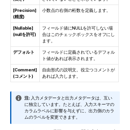
[Precision]
小数点の右側の桁数を定義します。
(精度)
[Nullable]
フィールド値にNULLを許可しない場
(nullを許可)
合はこのチェックボックスをオフにし
ます。
デフォルト
フィールドに定義されているデフォル
ト値があれば表示されます。
[Comment]
自由形式の説明文。役立つコメントが
(コメント)
あれば入力します。
情
注:
入力メタデータと出力メタデータは、互い
報
に独立しています。たとえば、入力スキーマの
メ
カラムラベルに影響を与えずに、出力側のカラ
モ
ムのラベルを変更できます。