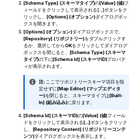
[Schema Type] (スキーマタイプ)
の
[Value] (値)
フ
ィールドをクリックして表示される[...]ボタンをク
リックし、
[Options] (オプション)
ダイアログボッ
クスを開きます。
[Options] (オプション)
ダイアログボックスで、
[Repository] (リポジトリー)
をダブルクリックす
るか、選択してから
OK
をクリックしてダイアログ
ボックスを閉じると、
[Schema Type] (スキーマ
タイプ)
の下に
[Schema Id] (スキーマID)
プロパテ
ィが表示されます。
情
注:
ここでリポジトリースキーマ項目を指
報
定せずに
[Map Editor] (マップエディタ
メ
ー)
を閉じると、スキーマタイプは
[Built-
モ
In] (組み込み)
に戻ります。
[Schema Id] (スキーマID)
の
[Value] (値)
フィール
ドをクリックして表示される
[...]
ボタンをクリック
し、
[Repository Content] (リポジトリーコンテ
ンツ)
ダイアログボックスを表示します。