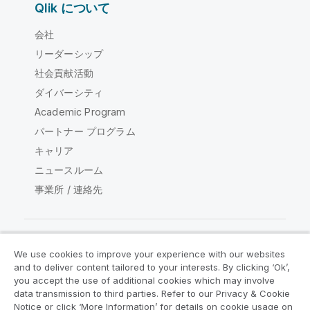
Qlik について
会社
リーダーシップ
社会貢献活動
ダイバーシティ
Academic Program
パートナー プログラム
キャリア
ニュースルーム
事業所 / 連絡先
We use cookies to improve your experience with our websites
Qlik コミュニティ
and to deliver content tailored to your interests. By clicking ‘Ok’,
you accept the use of additional cookies which may involve
data transmission to third parties. Refer to our Privacy & Cookie
法的契約
製品規約
Legal Policies
Notice or click ‘More Information’ for details on cookie usage on