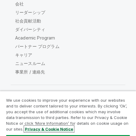
会社
リーダーシップ
社会貢献活動
ダイバーシティ
Academic Program
パートナー プログラム
キャリア
ニュースルーム
事業所 / 連絡先
We use cookies to improve your experience with our websites
Qlik コミュニティ
and to deliver content tailored to your interests. By clicking ‘Ok’,
you accept the use of additional cookies which may involve
data transmission to third parties. Refer to our Privacy & Cookie
法的契約
製品規約
Legal Policies
Notice or click ‘More Information’ for details on cookie usage on
リーガルポリシー
利用規約
商標
our sites.
Privacy & Cookie Notice
Do Not Share My Info