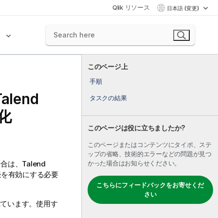
Qlik リソース
日本語 (変更)
ク
このページ上
手順
Talend
タスクの結果
化
このページは役に立ちましたか?
このページまたはコンテンツにタイポ、ステ
ップの省略、技術的エラーなどの問題が見つ
場合は、
Talend
かった場合はお知らせください。
続を有効にする必要
こちらにフィードバックをお寄せくだ
さい
れています。使用す