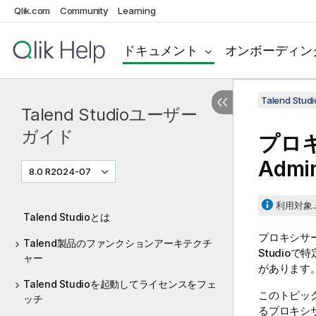
Qlik.com
Community
Learning
ドキュメント
オンボーディン
Talend St
Talend Studioユーザー
ガイド
プロ
Admin
8.0 R2024-07
利用対象..
Talend Studioとは
プロキシサ
Talend製品のファンクションアーキテクチ
Studio
で特
ャー
があります
Talend Studioを起動してライセンスをフェ
このトピッ
ッチ
るプロキシ