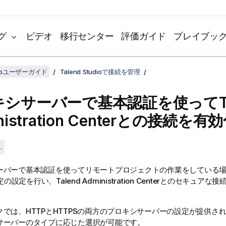
グ
ビデオ
移行センター
評価ガイド
プレイブッ
udioユーザーガイド
Talend Studioで接続を管理
キシサーバーで基本認証を使って
istration Center
との接続を有効
.
ーバーで基本認証を使ってリモートプロジェクトの作業をしている
定の設定を行い、
Talend Administration Center
とのセキュアな接
。
クでは、HTTPとHTTPSの両方のプロキシサーバーの設定が提供さ
サーバーのタイプに応じた選択が可能です。