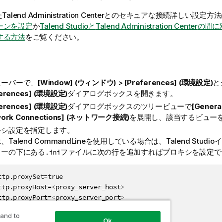
た
Talend Administration Center
とのセキュアな接続詳しい設定方法
ーンを設定
か
Talend Studio
と
Talend Administration Center
の間に
する方法
をご覧ください。
ューバーで、
[Window] (ウィンドウ)
>
[Preferences] (環境設定)
と
ferences] (環境設定)
ダイアログボックスを開きます。
ferences] (環境設定)
ダイアログボックスのツリービューで
[Gener
work Connections] (ネットワーク接続)
を展開し、該当するビュー
キシ設定を指定します。
は、
Talend CommandLine
を使用している場合は、
Talend Studio
イ
リーの下にある
ファイルに次の行を追加すればプロキシを設定で
.ini
ttp.proxySet=true

ttp.proxyHost=
<
proxy_server_host
>
ttp.proxyPort=
<
proxy_server_port
>
ttp.nonProxyHosts=localhost

 and to
ttp.proxyUser=
<
proxy_server_user
>
Ok