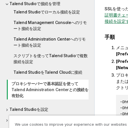
Talend Studioで接続を管理
SSLを使っ
Talend Studioでローカル接続を設定
証明書チェ
接続を設定
Talend Management Consoleへのリモ
ート接続を設定
手順
Talend Administration Centerへのリモ
ート接続を設定
メニ
[Pre
スクリプトを使ってTalend Studioで複数
[Pre
接続を設定
[Net
Talend StudioをTalend Cloudに接続
プロ
また
プロキシサーバーで基本認証を使って
クト
Talend Administration Centerとの接続を
有効化
-Dh
-Dh
Talend Studioを設定
-Dh
-Dh
プロジェクトを使って作業
We use cookies to improve your experience with our websites
-Dh