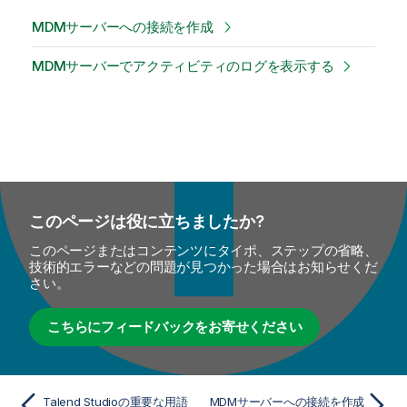
y
MDMサーバーへの接続を作成
-
n
MDMサーバーでアクティビティのログを表示する
o
t
e
このページは役に立ちましたか?
このページまたはコンテンツにタイポ、ステップの省略、
技術的エラーなどの問題が見つかった場合はお知らせくだ
さい。
こちらにフィードバックをお寄せください
Talend Studioの重要な用語
MDMサーバーへの接続を作成