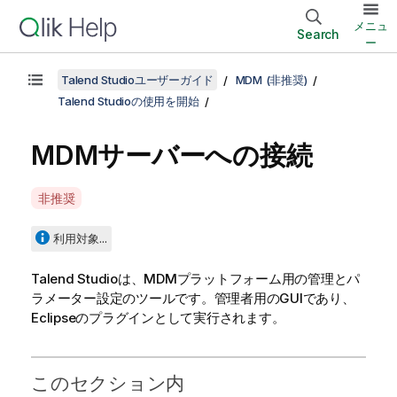
メニュ
Search
ー
Talend Studioユーザーガイド
MDM (非推奨)
Talend Studioの使用を開始
MDMサーバーへの接続
A
非推奨
v
a
利用対象...
i
l
Talend Studio
は、MDMプラットフォーム用の管理とパ
a
ラメーター設定のツールです。管理者用のGUIであり、
b
Eclipseのプラグインとして実行されます。
i
l
i
このセクション内
t