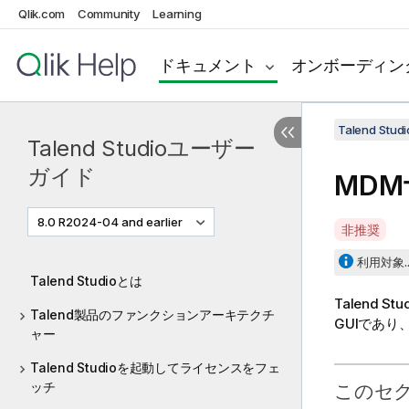
Qlik.com
Community
Learning
ドキュメント
オンボーディン
Talend St
Talend Studioユーザー
ガイド
MD
8.0 R2024-04 and earlier
A
非推奨
v
利用対象..
a
Talend Studioとは
i
Talend Stu
l
Talend製品のファンクションアーキテクチ
GUIであり
a
ャー
b
Talend Studioを起動してライセンスをフェ
i
ッチ
このセ
l