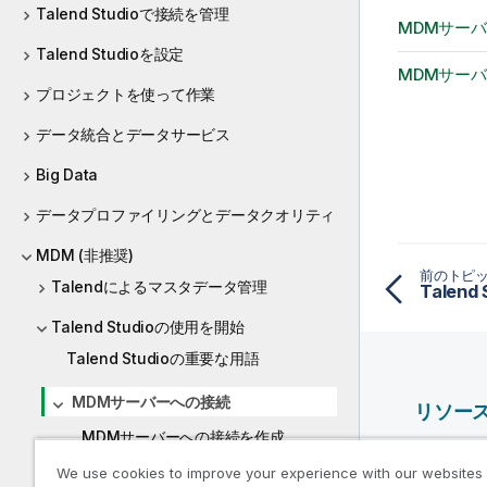
i
Talend Studioで接続を管理
t
MDMサー
y
Talend Studioを設定
-
MDMサー
プロジェクトを使って作業
n
o
データ統合とデータサービス
t
e
Big Data
データプロファイリングとデータクオリティ
MDM (非推奨)
前のトピ
Talendによるマスタデータ管理
Talen
Talend Studioの使用を開始
Talend Studioの重要な用語
MDMサーバーへの接続
リソー
MDMサーバーへの接続を作成
Qlik ヘ
We use cookies to improve your experience with our websites
MDMサーバーでアクティビティのロ
Qlik Deve