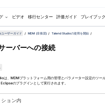
グ
ビデオ
移行センター
評価ガイド
プレイブッ
udioユーザーガイド
MDM (非推奨)
Talend Studioの使用を開始
Mサーバーへの接続
.
dio
は、MDMプラットフォーム用の管理とパラメーター設定のツー
、Eclipseのプラグインとして実行されます。
クション内