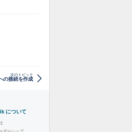
次のトピック
への接続を作成
lik について
社
ーダーシップ