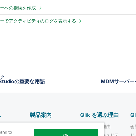
バーへの接続を作成
バーでアクティビティのログを表示する
ック
d Studioの重要な用語
MDMサーバー
ス
製品案内
Qlik を選ぶ理由
Q
データ統合とデータ
ルプ ビデオ
Qlik を選ぶ理由
会
品質
 and to
loper
信頼性とセキュリテ
リ
Ok