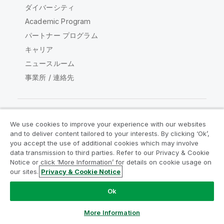
ダイバーシティ
Academic Program
パートナー プログラム
キャリア
ニュースルーム
事業所 / 連絡先
We use cookies to improve your experience with our websites
Qlik コミュニティ
and to deliver content tailored to your interests. By clicking ‘Ok’,
you accept the use of additional cookies which may involve
data transmission to third parties. Refer to our Privacy & Cookie
法的契約
製品規約
Legal Policies
Notice or click ‘More Information’ for details on cookie usage on
リーガルポリシー
利用規約
商標
our sites.
Privacy & Cookie Notice
Do Not Share My Info
Ok
Copyright © 1993-2026 QlikTech International AB.無断複写・
転載を禁じます。
More Information