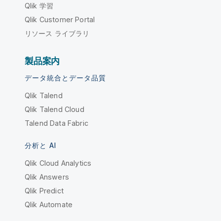
Qlik 学習
Qlik Customer Portal
リソース ライブラリ
製品案内
データ統合とデータ品質
Qlik Talend
Qlik Talend Cloud
Talend Data Fabric
分析と AI
Qlik Cloud Analytics
Qlik Answers
Qlik Predict
Qlik Automate