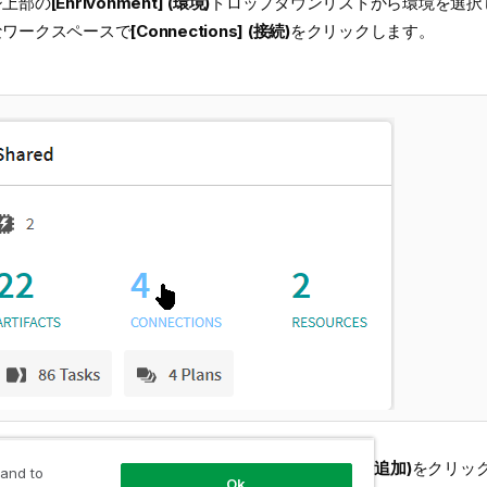
ジ上部の
[Enrivonment] (環境)
ドロップダウンリストから環境を選択
なワークスペースで
[Connections] (接続)
をクリックします。
ections] (接続)
ページで
[Add connection] (接続を追加)
をクリッ
 and to
Ok