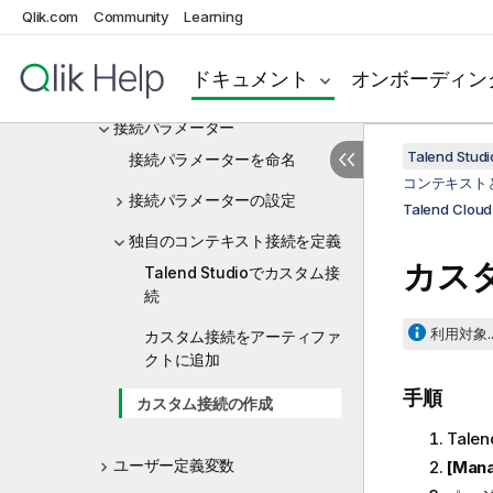
コンテキストビューでコンテキスト
Qlik.com
Community
Learning
変数を定義
Talend Cloudコンテキストパラメ
ドキュメント
オンボーディン
ーター
接続パラメーター
Talend St
接続パラメーターを命名
コンテキスト
接続パラメーターの設定
Talend C
独自のコンテキスト接続を定義
カス
Talend Studioでカスタム接
続
利用対象..
カスタム接続をアーティファ
クトに追加
手順
カスタム接続の作成
Talen
ユーザー定義変数
[Ma