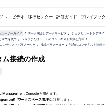
グ
ビデオ
移行センター
評価ガイド
プレイブッ
udioユーザーガイド
データ統合とデータサービス
ジョブとルートをデザイ
と変数を使用
ジョブまたはルートのコンテキスト変数を定義
loudコンテキストパラメーター
接続パラメーター
独自のコンテキスト接続を
タム接続の作成
.
d Management Console
を開きます。
nagement] (ワークスペース管理)
に移動します。