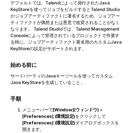
デフォルトでは、
Talend
によって発行されたJava
KeyStoreを使ってジョブをビルドすると
Talend Studio
がジョブアーティファクトに署名するため、ジョブアー
ティファクトが偶然または悪意で改変されることがなく
なります。
Talend Studio
では、
Talend Management
Console
によって管理されているプロジェクトで作業す
る時に、ジョブアーティファクト署名用のカスタムJava
KeyStoreの設定がサポートされます。
始める前に
サードパーティのJavaキーツールを使ってカスタム
Java KeyStoreを生成していること。
手順
メニューバーで
[Window](ウィンドウ)
>
[Preferences] (環境設定)
をクリックして
[Preferences] (環境設定)
ダイアログボックスを
開きます。