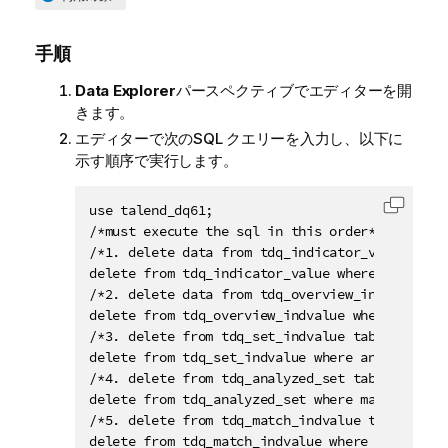
手順
Data Explorer
パースペクティブでエディターを開
きます。
エディターで次のSQL クエリーを入力し、以下に
示す順序で実行します。
use talend_dq61;

コード
/*must execute the sql in this order*/

/*1. delete data from tdq_indicator_value table
delete from tdq_indicator_value where analysis
/*2. delete data from tdq_overview_indvalue tab
delete from tdq_overview_indvalue where an_pk 
/*3. delete from tdq_set_indvalue table*/

delete from tdq_set_indvalue where an_pk in (s
/*4. delete from tdq_analyzed_set table*/

delete from tdq_analyzed_set where match_ind_p
/*5. delete from tdq_match_indvalue table*/

delete from tdq_match_indvalue where analysis_