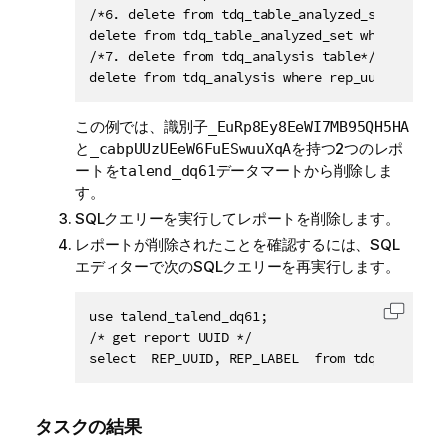
/*6. delete from tdq_table_analyzed_set table*/
delete from tdq_table_analyzed_set where an_pk
/*7. delete from tdq_analysis table*/

delete from tdq_analysis where rep_uuid in ('_
この例では、識別子
_EuRp8Ey8EeWI7MB95QH5HA
と
を持つ2つのレポ
_cabpUUzUEeW6FuESwuuXqA
ートを
データマートから削除しま
talend_dq61
す。
SQLクエリーを実行してレポートを削除します。
レポートが削除されたことを確認するには、SQL
エディターで次のSQLクエリーを再実行します。
use talend_talend_dq61;

コード
/* get report UUID */ 

select  REP_UUID, REP_LABEL  from tdq_analysis
タスクの結果