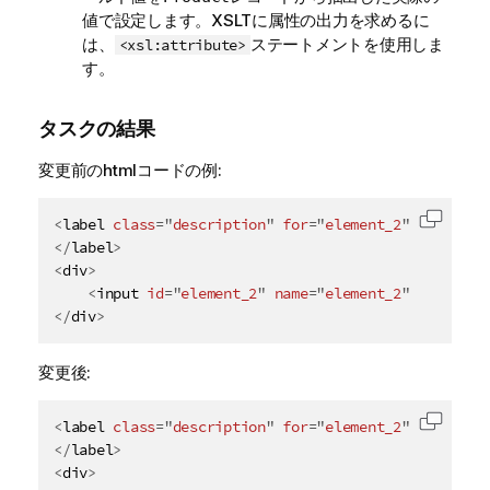
値で設定します。XSLTに属性の出力を求めるに
は、
ステートメントを使用しま
<xsl:attribute>
す。
タスクの結果
変更前のhtmlコードの例:
<
label
class
=
"
description
"
for
=
"
element_2
"
>
コード
</
label
>
<
div
>
<
input
id
=
"
element_2
"
name
=
"
element_2
"
class
=
"
e
</
div
>
変更後:
<
label
class
=
"
description
"
for
=
"
element_2
"
>
コード
</
label
>
<
div
>