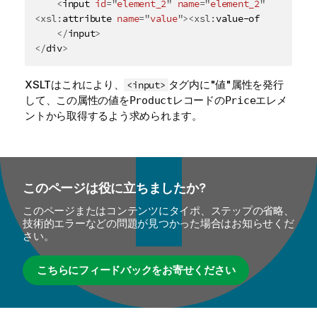
<
input
id
=
"
element_2
"
name
=
"
element_2
"
class
=
"
e
<
xsl:
attribute
name
=
"
value
"
>
<
xsl:
value-of
select
=
"
P
</
input
>
</
div
>
XSLTはこれにより、
タグ内に"値"属性を発行
<input>
して、この属性の値を
レコードの
エレメ
Product
Price
ントから取得するよう求められます。
このページは役に立ちましたか?
このページまたはコンテンツにタイポ、ステップの省略、
技術的エラーなどの問題が見つかった場合はお知らせくだ
さい。
こちらにフィードバックをお寄せください