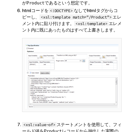
が
であるという想定です。
Product
htmlコードを
なしでhtmlタグからコ
<!DOCTYPE>
ピーし、
エレ
<xsl:template match="/Product">
メント内に貼り付けます。
エレメ
<xsl:template>
ント内に既にあったものはすべて上書きします。
ステートメントを使用して、フィ
<xsl:value-of>
ールド値を
レコードから抽出した実際の
Product