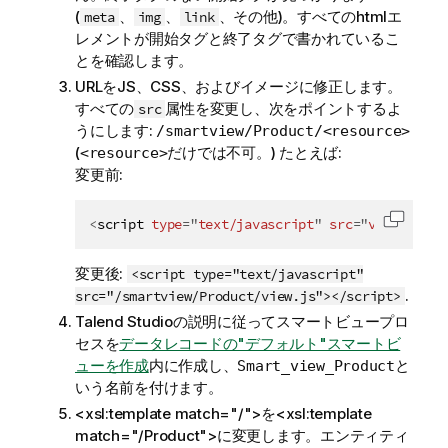
(
、
、
、その他)。すべてのhtmlエ
meta
img
link
レメントが開始タグと終了タグで書かれているこ
とを確認します。
URLをJS、CSS、およびイメージに修正します。
すべての
属性を変更し、次をポイントするよ
src
うにします:
/smartview/Product/<resource>
(
だけでは不可。) たとえば:
<resource>
変更前:
<
script
type
=
"
text/javascript
"
src
=
"
view.js
"
>
<
コード
変更後:
<script type="text/javascript"
.
src="/smartview/Product/view.js"></script>
Talend Studio
の説明に従ってスマートビュープロ
セスを
データレコードの"デフォルト"スマートビ
ューを作成
内に作成し、
と
Smart_view_Product
いう名前を付けます。
<xsl:template match="/">を<xsl:template
match="/Product">に変更します。エンティティ