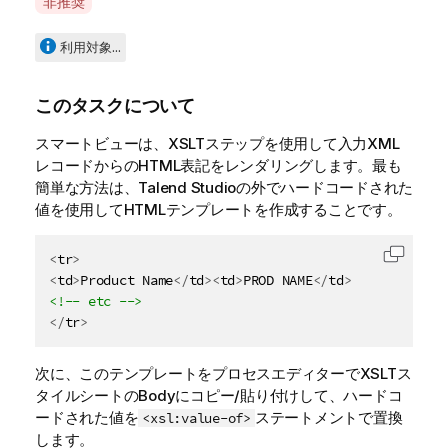
A
非推奨
v
a
利用対象...
i
l
このタスクについて
a
b
スマートビューは、XSLTステップを使用して入力XML
i
レコードからのHTML表記をレンダリングします。最も
l
簡単な方法は、
Talend Studio
の外でハードコードされた
i
値を使用してHTMLテンプレートを作成することです。
t
y
<
tr
>
-
コード
<
td
>
Product Name
</
td
>
<
td
>
PROD NAME
</
td
>
n
<!-- etc -->
o
</
tr
>
t
e
次に、このテンプレートをプロセスエディターでXSLTス
タイルシートのBodyにコピー/貼り付けして、ハードコ
ードされた値を
ステートメントで置換
<xsl:value-of>
します。