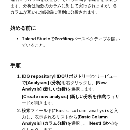
ます。分析は複数のカラムに対して実行されますが、各
カラムが互いに無関係に個別に分析されます。
始める前に
Talend Studio
で
Profiling
パースペクティブを開い
ていること。
手順
[DQ repository] (DQリポジトリー)
ツリービュー
で
[Analyses] (分析)
を右クリックし、
[New
Analysis] (新しい分析)
を選択します。
[Create new analysis] (新しい分析を作成)
ウィザ
ードが開きます。
検索フィールドに
と入
Basic column analysis
力し、表示されるリストから
[Basic Column
Analysis] (カラム分析)
を選択し、
[Next] (次へ)
を
クリックします。