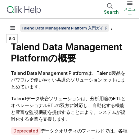
メニュ
Search
ー
Talend Data Management Platform 入門ガイド
8.0
Talend Data Management
Platform
の概要
Talend Data Management Platform
は、
Talend
製品を
パワフルで使いやすい共通のソリューションセットにま
とめています。
Talend
データ統合ソリューションは、分析用途のETLと
オペレーショナルETLの双方に対応し、自動化する機能
と豊富な監視機能
を提供することにより、システムが複
雑化する企業を支援します。
A
データクオリティのフィールドでは、各種
Deprecated
v