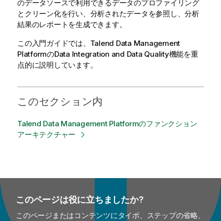
のデータソースで利用できるデータのプロファイリング
a
とクリーン化を行い、分析されたデータを参照し、分析
i
結果のレポートを生成できます。
l
a
この入門ガイドでは、
Talend Data Management
b
Platform
の
Data Integration and Data Quality
機能を重
i
点的に説明しています。
l
i
t
このセクション内
y
-
Talend Data Management Platformのファンクション
n
アーキテクチャー
o
t
e
このページは役に立ちましたか?
このページまたはコンテンツにタイポ、ステップの省略、