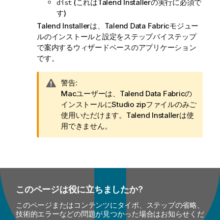
(これは
Talend Installer
の実行に必須で
dist
す)
Talend Installer
は、
Talend Data Fabric
モジュー
ルのインストールと設定をステップバイステップ
で案内するウィザードベースのアプリケーション
です。
情
警告:
報
Macユーザーは、
Talend Data Fabric
の
メ
インストールにStudio zipファイルのみご
モ
使用いただけます。
Talend Installer
は使
用できません。
このページは役に立ちましたか?
このページまたはコンテンツにタイポ、ステップの省略、
技術的エラーなどの問題が見つかった場合はお知らせくだ