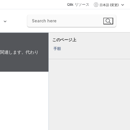
Qlik リソース
日本語 (変更)
ク
このページ上
手順
に関連します。代わり