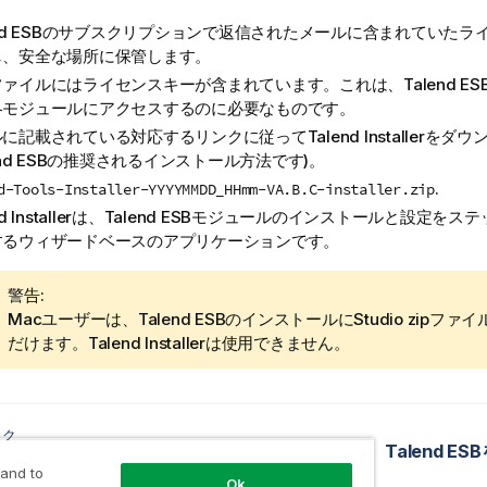
d ESB
のサブスクリプションで返信されたメールに含まれていたラ
し、安全な場所に保管します。
ファイルにはライセンスキーが含まれています。これは、
Talend ES
各モジュールにアクセスするのに必要なものです。
ルに記載されている対応するリンクに従って
Talend Installer
をダウ
nd ESB
の推奨されるインストール方法です)。
.
d-Tools-Installer-YYYYMMDD_HHmm-VA.B.C-installer.zip
 Installer
は、
Talend ESB
モジュールのインストールと設定をステ
するウィザードベースのアプリケーションです。
情
警告:
報
Macユーザーは、
Talend ESB
のインストールにStudio zipフ
メ
だけます。
Talend Installer
は使用できません。
モ
ック
Talend ESBをダウンロードしてインストール
Talend 
 and to
Ok