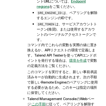
ントURLについては、
Endpoint
regions
をご覧ください。
は、ペアリングを解除
$RE_ENGINE_ID
するエンジンのIDです。
は、サービスアカウントト
$RE_TOKEN
ークン(推奨)、または使用するアカウ
ントのパーソナルアクセストークンで
す。
コマンド内でこれらの変数を実際の値に置き
換えるか、APIリクエストの環境で定義しま
す。
Talend API Tester
を使ってAPIエンドポ
イントを発行する場合は、
環境を作成
で変数
の定義方法をご覧ください。
このコマンドを実行すると、新しい事前承認
済みキーが自動的に生成されます。次の手順
で新しいRemote Engineのペアリングに使用
する必要があるため、このキーは指定の場所
に保管してください。
Talend Management Console
のWebペー
ジ:
この手順
に従って、ペアリングを解除す