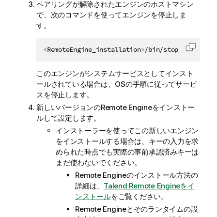
ペアリングが解除されたエンジンのホストマシン
で、次のコマンドを使ってエンジンを停止しま
す。
<
RemoteEngine_installation
>
/bin/stop
コード
このエンジンがシステムサービスとしてインスト
ールされている場合は、OSの手順に従ってサービ
スを停止します。
新しいバージョンのRemote Engineをインストー
ルして設定します。
インストーラーを使ってこの新しいエンジン
をインストールする場合は、キーの入力を求
められた時点でも実際の事前承認済みキーは
まだ使わないでください。
Remote Engineのインストール方法の
詳細は、
Talend Remote Engineをイ
ンストール
をご覧ください。
Remote Engineとそのランタイムの設