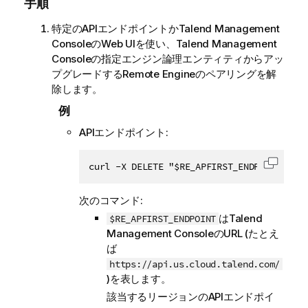
手順
特定のAPIエンドポイントか
Talend Management
Console
のWeb UIを使い、
Talend Management
Console
の指定エンジン論理エンティティからアッ
プグレードするRemote Engineのペアリングを解
除します。
例
APIエンドポイント:
curl -X DELETE "$RE_APFIRST_ENDPOINT/proc
コード
次のコマンド:
は
Talend
$RE_APFIRST_ENDPOINT
Management Console
のURL (たとえ
ば
https://api.us.cloud.talend.com/
)を表します。
該当するリージョンのAPIエンドポイ