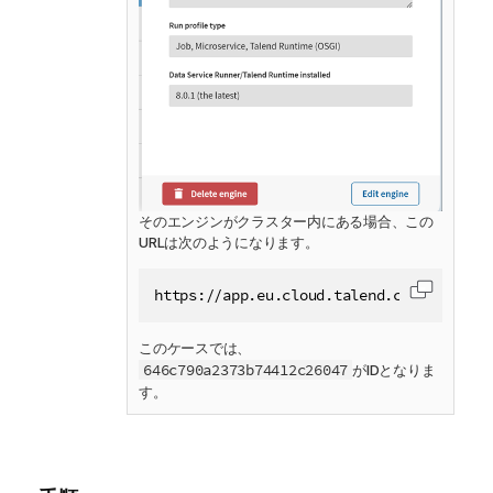
そのエンジンがクラスター内にある場合、この
URLは次のようになります。
https://app.eu.cloud.talend.com/tmc/pro
コードを
このケースでは、
646c790a2373b74412c26047
がIDとなりま
す。