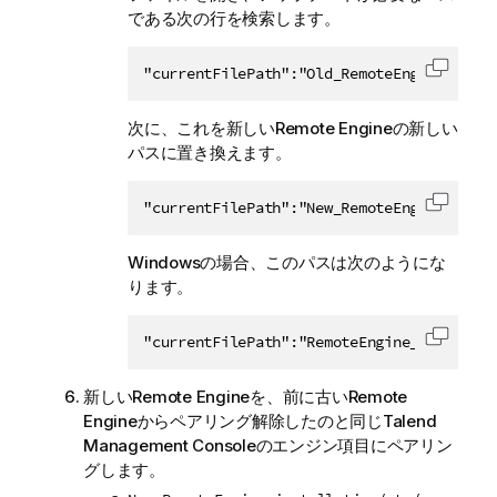
である次の行を検索します。
"currentFilePath":"Old_RemoteEngine_insta
コード
次に、これを新しいRemote Engineの新しい
パスに置き換えます。
"currentFilePath":"New_RemoteEngine_insta
コード
Windowsの場合、このパスは次のようにな
ります。
"currentFilePath":"RemoteEngine_installat
コード
新しいRemote Engineを、前に古いRemote
Engineからペアリング解除したのと同じ
Talend
Management Console
のエンジン項目にペアリン
グします。