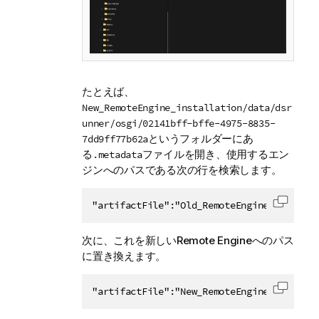
たとえば、
New_RemoteEngine_installation/data/dsr
unner/osgi/02141bff-bffe-4975-8835-
というフォルダーにあ
7dd9ff77b62a
る
ファイルを開き、使用するエン
.metadata
ジンへのパスである次の行を検索します。
"artifactFile":"Old_RemoteEngine_installa
コード
次に、これを新しいRemote Engineへのパス
に置き換えます。
"artifactFile":"New_RemoteEngine_installa
コード