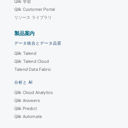
Qlik 学習
Qlik Customer Portal
リソース ライブラリ
製品案内
データ統合とデータ品質
Qlik Talend
Qlik Talend Cloud
Talend Data Fabric
分析と AI
Qlik Cloud Analytics
Qlik Answers
Qlik Predict
Qlik Automate