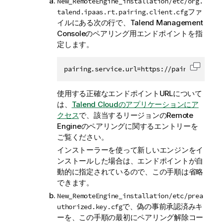
New_RemoteEngine_installation/etc/org.
ファ
talend.ipaas.rt.pairing.client.cfg
イルにある次の行で、
Talend Management
Console
のペアリング用エンドポイントを指
定します。
pairing.service.url=https://pair.
<
your_da
コード
使用する正確なエンドポイントURLについて
は、
Talend Cloudのアプリケーションにア
クセス
で、該当するリージョンのRemote
Engineのペアリングに関するエントリーを
ご覧ください。
インストーラーを使って新しいエンジンをイ
ンストールした場合は、エンドポイントが自
動的に指定されているので、この手順は省略
できます。
New_RemoteEngine_installation/etc/prea
で、偽の事前承認済みキ
uthorized.key.cfg
ーを、この手順の最初にペアリング解除コー