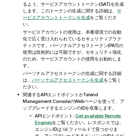
るよう、サービスアカウントトークン(SAT)を生成
します。このトークンの生成に関する詳細は、
サ
ービスアカウントトークンを生成
をご覧くださ
い。
サービスアカウントの使用は、本番環境での自動
化で広く受け入れられているセキュリティプラク
ティスです。パーソナルアクセストークン(PAT)の
使用は技術的には可能ですが、セキュリティ強化
のため、サービスアカウントの使用をお勧めしま
す。
パーソナルアクセストークンの生成に関する詳細
は、
パーソナルアクセストークンを生成
をご覧く
ださい。
関連するAPIエンドポイントか
Talend
Management Console
のWebページを使って、ア
ップグレードするエンジンのIDを収集します。
APIエンドポイント:
Get available Remote
Engines
をご覧ください。レスポンスでは、
エンジンIDは
フィールドで見つかりま
id
す。アップグレードするエンジンのIDをコピ