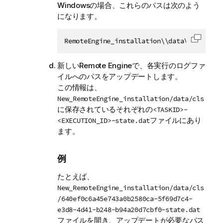
Windowsの場合、これらのパスは次のよう
になります。
RemoteEngine_installation\\data\\dsrunner
コード
新しいRemote Engineで、各実行のログファ
イルへのパスをアップデートします。
この情報は、
New_RemoteEngine_installation/data/cls
に保存されているそれぞれの
<TASKID>-
ファイルにあり
<EXECUTION_ID>-state.dat
ます。
例
たとえば、
New_RemoteEngine_installation/data/cls
/640ef0c6a45e743a0b2580ca-5f69d7c4-
e3d8-4d41-b248-b94a20d7cbf0-state.dat
ファイルを開き、アップデートが必要なパス