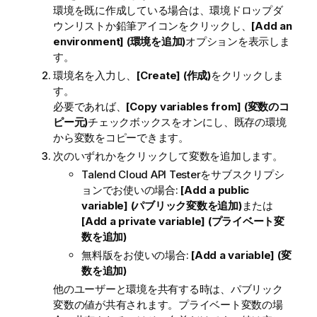
環境を既に作成している場合は、環境ドロップダ
ウンリストか鉛筆アイコンをクリックし、
[Add an
environment] (環境を追加)
オプションを表示しま
す。
環境名を入力し、
[Create] (作成)
をクリックしま
す。
必要であれば、
[Copy variables from] (変数のコ
ピー元)
チェックボックスをオンにし、既存の環境
から変数をコピーできます。
次のいずれかをクリックして変数を追加します。
Talend Cloud API Tester
をサブスクリプシ
ョンでお使いの場合:
[Add a public
variable] (パブリック変数を追加)
または
[Add a private variable] (プライベート変
数を追加)
無料版をお使いの場合:
[Add a variable] (変
数を追加)
他のユーザーと環境を共有する時は、パブリック
変数の値が共有されます。プライベート変数の場