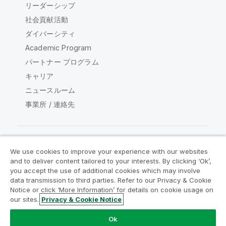
リーダーシップ
社会貢献活動
ダイバーシティ
Academic Program
パートナー プログラム
キャリア
ニュースルーム
事業所 / 連絡先
We use cookies to improve your experience with our websites
Qlik コミュニティ
and to deliver content tailored to your interests. By clicking ‘Ok’,
you accept the use of additional cookies which may involve
data transmission to third parties. Refer to our Privacy & Cookie
法的契約
製品規約
Legal Policies
Notice or click ‘More Information’ for details on cookie usage on
リーガルポリシー
利用規約
商標
our sites.
Privacy & Cookie Notice
Do Not Share My Info
Ok
Copyright © 1993-2026 QlikTech International AB.無断複写・