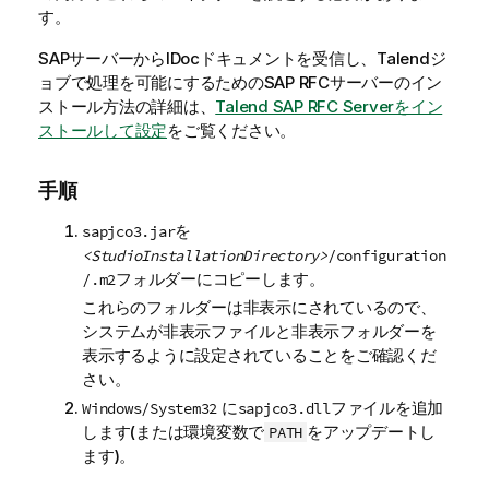
す。
SAPサーバーからIDocドキュメントを受信し、
Talend
ジ
ョブで処理を可能にするためのSAP RFCサーバーのイン
ストール方法の詳細は、
Talend SAP RFC Serverをイン
ストールして設定
をご覧ください。
手順
を
sapjco3.jar
<StudioInstallationDirectory>
/configuration
フォルダーにコピーします。
/.m2
これらのフォルダーは非表示にされているので、
システムが非表示ファイルと非表示フォルダーを
表示するように設定されていることをご確認くだ
さい。
に
ファイルを追加
Windows/System32
sapjco3.dll
します(または環境変数で
をアップデートし
PATH
ます)。