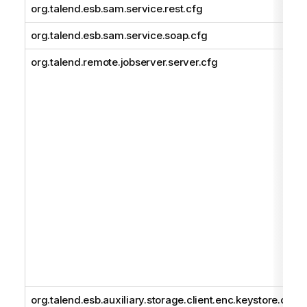
org.talend.esb.sam.service.rest.cfg
org.talend.esb.sam.service.soap.cfg
org.talend.remote.jobserver.server.cfg
org.talend.esb.auxiliary.storage.client.enc.keystore.cf