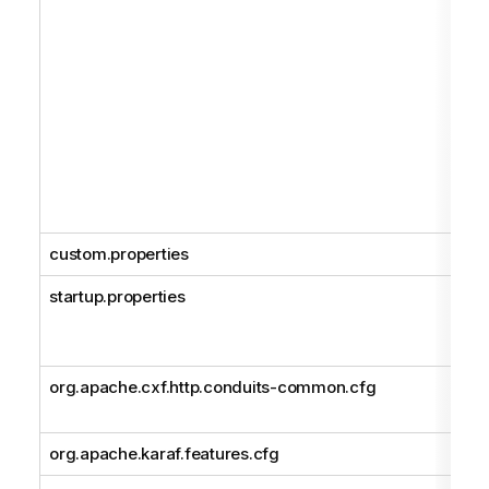
custom.properties
startup.properties
org.apache.cxf.http.conduits-common.cfg
org.apache.karaf.features.cfg