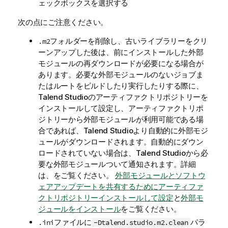
ェックボックスを選択する
次の点にご注意ください。
フォルダーを削除し、古いライブラリーをクリ
.m2
ーンアップした後は、前にインストールした外部
モジュールの再ダウンロードが必要になる場合が
あります。必要な外部モジュールのないジョブま
たはルートをビルドしたり実行したりする際に、
Talend Studio
のアーティファクトリポジトリーを
インストールして設定し、アーティファクトリポ
ジトリーから外部モジュールが利用可能である場
合であれば、
Talend Studio
より自動的に外部モジ
ュールがダウンロードされます。自動的にダウン
ロードされていない場合は、
Talend Studio
から必
要な外部モジュールついて通知されます。詳細
は、をご覧ください。
外部モジュールとソフトウ
ェアアップデートを共有するためにアーティファ
クトリポジトリーインストールして設定
と
外部モ
ジュールをインストール
をご覧ください。
ファイルに
パラ
.ini
-Dtalend.studio.m2.clean