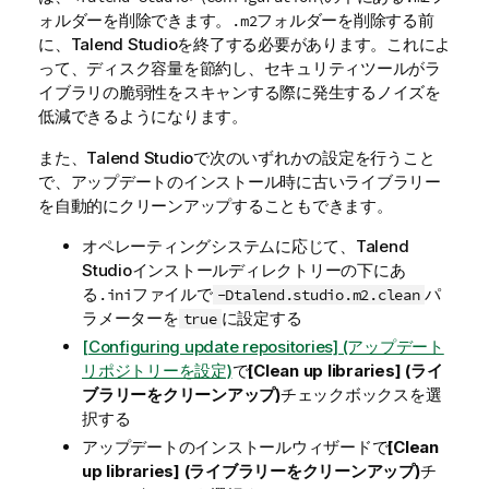
ォルダーを削除できます。
フォルダーを削除する前
.m2
に、
Talend Studio
を終了する必要があります。これによ
って、ディスク容量を節約し、セキュリティツールがラ
イブラリの脆弱性をスキャンする際に発生するノイズを
低減できるようになります。
また、
Talend Studio
で次のいずれかの設定を行うこと
で、アップデートのインストール時に古いライブラリー
を自動的にクリーンアップすることもできます。
オペレーティングシステムに応じて、
Talend
Studio
インストールディレクトリーの下にあ
る
ファイルで
パ
.ini
-Dtalend.studio.m2.clean
ラメーターを
に設定する
true
[Configuring update repositories] (アップデート
リポジトリーを設定)
で
[Clean up libraries] (ライ
ブラリーをクリーンアップ)
チェックボックスを選
択する
アップデートのインストールウィザードで
[Clean
up libraries] (ライブラリーをクリーンアップ)
チ