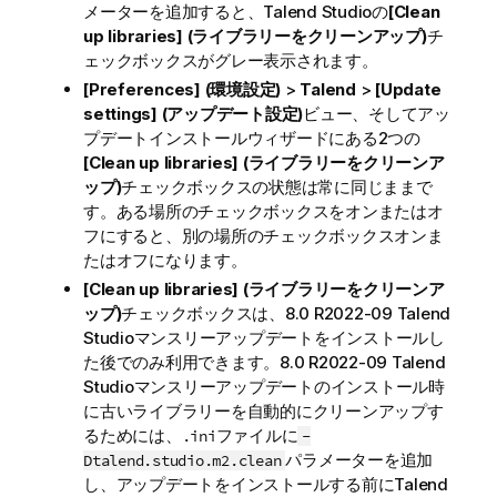
メーターを追加すると、
Talend Studio
の
[Clean
up libraries] (ライブラリーをクリーンアップ)
チ
ェックボックスがグレー表示されます。
[Preferences] (環境設定)
>
Talend
>
[Update
settings] (アップデート設定)
ビュー、そしてアッ
プデートインストールウィザードにある2つの
[Clean up libraries] (ライブラリーをクリーンア
ップ)
チェックボックスの状態は常に同じままで
す。ある場所のチェックボックスをオンまたはオ
フにすると、別の場所のチェックボックスオンま
たはオフになります。
[Clean up libraries] (ライブラリーをクリーンア
ップ)
チェックボックスは、8.0 R2022-09
Talend
Studio
マンスリーアップデートをインストールし
た後でのみ利用できます。8.0 R2022-09
Talend
Studio
マンスリーアップデートのインストール時
に古いライブラリーを自動的にクリーンアップす
るためには、
ファイルに
.ini
-
パラメーターを追加
Dtalend.studio.m2.clean
し、アップデートをインストールする前に
Talend