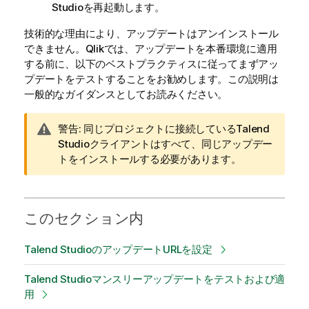
Studio
を再起動します。
技術的な理由により、アップデートはアンインストール
できません。
Qlik
では、アップデートを本番環境に適用
する前に、以下のベストプラクティスに従ってまずアッ
プデートをテストすることをお勧めします。この説明は
一般的なガイダンスとしてお読みください。
情
警告:
同じプロジェクトに接続している
Talend
報
Studio
クライアントはすべて、同じアップデー
メ
トをインストールする必要があります。
モ
このセクション内
Talend StudioのアップデートURLを設定
Talend Studioマンスリーアップデートをテストおよび適
用