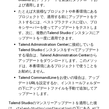
よび適用します。
たとえば大規模なプロジェクトや本番環境にある
プロジェクトで、適用する前にアップデートをテ
ストするには、ベストプラクティスに従い、プロ
キシサーバーを使ってアップデートをテストしま
す。次に、複数の
Talend Studio
インスタンスにア
ップデートを一度に適用できます。
Talend Administration Center
に接続している
Talend Studio
インスタンスをすべてアップデート
する場合は、
Talend Administration Center
から
アップデートをダウンロードします。このメソッ
ドは、本番環境にあるプロジェクトで使うことを
お勧めしません。
Talend CommandLine
をお使いの場合は、アップ
デートURLを設定するか、インストールフォルダー
の下にアップデートファイルを手動で追加してア
ップデートします。
Talend Studio
のマンスリーアップデートを適用した後
は、
の下にある
フ
<Talend-Studio>\configuration\
.m2