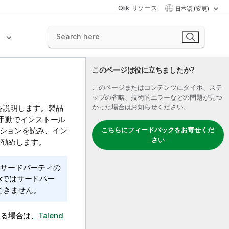
Qlik リソース
日本語 (変更)
ク
このページは役に立ちましたか?
このページまたはコンテンツにタイポ、ステ
ップの省略、技術的エラーなどの問題が見つ
かった場合はお知らせください。
を説明します。製品
手動でインストール
こちらにフィードバックをお寄せくだ
ションを読み、イン
さい
お勧めします。
、サードパーティの
k
ではサードパー
できません。
いる場合は、
Talend