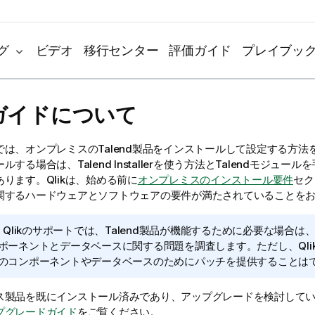
グ
ビデオ
移行センター
評価ガイド
プレイブッ
ガイドについて
では、オンプレミスの
Talend
製品をインストールして設定する方法
ールする場合は、
Talend Installer
を使う方法と
Talend
モジュールを
あります。
Qlik
は、始める前に
オンプレミスのインストール要件
セク
関するハードウェアとソフトウェアの要件が満たされていることを
:
Qlik
のサポートでは、
Talend
製品が機能するために必要な場合は
ポーネントとデータベースに関する問題を調査します。ただし、
Qli
のコンポーネントやデータベースのためにパッチを提供することは
ス製品を既にインストール済みであり、アップグレードを検討して
プグレードガイド
をご覧ください。