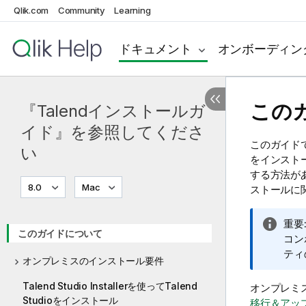
Qlik.com
Community
Learning
ドキュメント
オンボーディン
この
『Talendインストールガ
イド』を参照してくださ
このガイド
い
をインスト
する方法が
8.0
Mac
ストールに
情
重要
このガイドについて
報
コン
メ
ティ
オンプレミスのインストール要件
モ
Talend Studio Installerを使ってTalend
オンプレミ
Studioをインストール
移行＆アッ