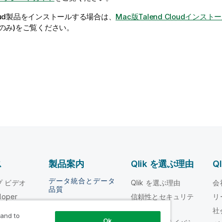
ud
製品をインストールする場合は、
Mac版Talend Cloudイン
のみ)
をご覧ください。
ス
製品案内
Qlik を選ぶ理由
Q
データ統合とデータ
ルプ ビデオ
Qlik を選ぶ理由
会
品質
loper
信頼性とセキュリテ
リ
Qlik Talend
ィ
ング
社
 and to
Qlik Talend Cloud
Ok