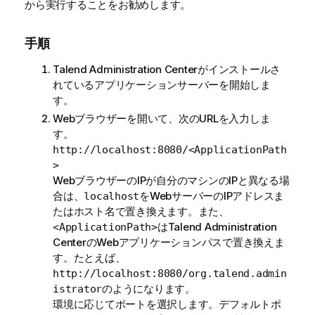
から実行することをお勧めします。
手順
Talend Administration Center
がインストールさ
れているアプリケーションサーバーを開始しま
す。
Webブラウザーを開いて、次のURLを入力しま
す。
http://localhost:8080/<ApplicationPath
>
WebブラウザーのIPが自分のマシンのIPと異なる場
合は、
をWebサーバーのIPアドレスま
localhost
たはホスト名で置き換えます。また、
は
Talend Administration
<ApplicationPath>
Center
のWebアプリケーションパスで置き換えま
す。たとえば、
http://localhost:8080/org.talend.admin
のようになります。
istrator
環境に応じてポートを選択します。デフォルトポ