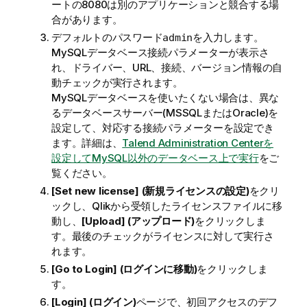
ートの8080は別のアプリケーションと競合する場
合があります。
デフォルトのパスワード
を入力します。
admin
MySQLデータベース接続パラメーターが表示さ
れ、ドライバー、URL、接続、バージョン情報の自
動チェックが実行されます。
MySQLデータベースを使いたくない場合は、異な
るデータベースサーバー(MSSQLまたはOracle)を
設定して、対応する接続パラメーターを設定でき
ます。詳細は、
Talend Administration Centerを
設定してMySQL以外のデータベース上で実行
をご
覧ください。
[Set new license] (新規ライセンスの設定)
をクリ
ックし、
Qlik
から受領したライセンスファイルに移
動し、
[Upload] (アップロード)
をクリックしま
す。最後のチェックがライセンスに対して実行さ
れます。
[Go to Login] (ログインに移動)
をクリックしま
す。
[Login] (ログイン)
ページで、初回アクセスのデフ