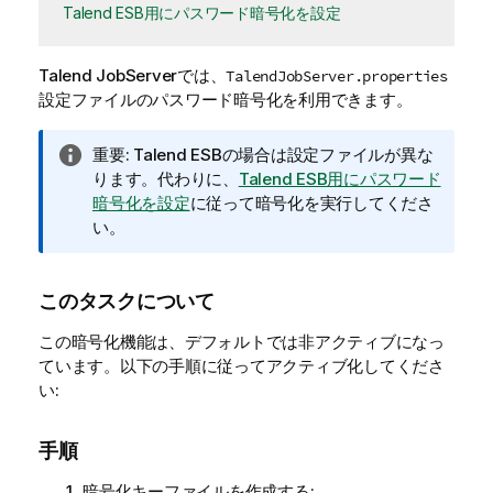
Talend ESB用にパスワード暗号化を設定
Talend JobServer
では、
TalendJobServer.properties
設定ファイルのパスワード暗号化を利用できます。
情
重要:
Talend ESB
の場合は設定ファイルが異な
報
ります。代わりに、
Talend ESB用にパスワード
メ
暗号化を設定
に従って暗号化を実行してくださ
モ
い。
このタスクについて
この暗号化機能は、デフォルトでは非アクティブになっ
ています。以下の手順に従ってアクティブ化してくださ
い:
手順
暗号化キーファイルを作成する: