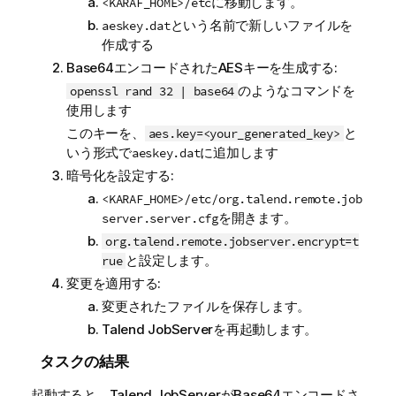
に移動します。
<KARAF_HOME>/etc
という名前で新しいファイルを
aeskey.dat
作成する
Base64エンコードされたAESキーを生成する:
のようなコマンドを
openssl rand 32 | base64
使用します
このキーを、
と
aes.key=<your_generated_key>
いう形式で
に追加します
aeskey.dat
暗号化を設定する:
<KARAF_HOME>/etc/org.talend.remote.job
を開きます。
server.server.cfg
org.talend.remote.jobserver.encrypt=t
と設定します。
rue
変更を適用する:
変更されたファイルを保存します。
Talend JobServer
を再起動します。
タスクの結果
起動すると、
Talend JobServer
がBase64エンコードさ