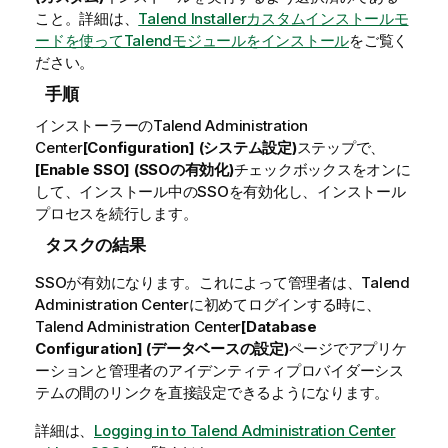
こと。詳細は、
Talend Installerカスタムインストールモ
ードを使ってTalendモジュールをインストール
をご覧く
ださい。
手順
インストーラーの
Talend Administration
Center
[Configuration] (システム設定)
ステップで、
[Enable SSO] (SSOの有効化)
チェックボックスをオンに
して、インストール中のSSOを有効化し、インストール
プロセスを続行します。
タスクの結果
SSOが有効になります。これによって管理者は、
Talend
Administration Center
に初めてログインする時に、
Talend Administration Center
[Database
Configuration] (データベースの設定)
ページでアプリケ
ーションと管理者のアイデンティティプロバイダーシス
テムの間のリンクを直接設定できるようになります。
詳細は、
Logging in to Talend Administration Center