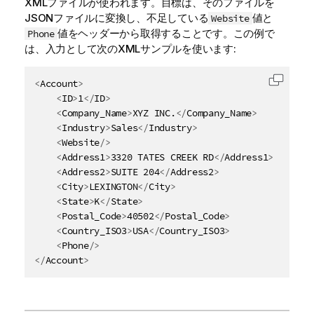
XMLファイルが使われます。目標は、そのファイルを
JSONファイルに変換し、不足している
値と
Website
値をヘッダーから取得することです。この例で
Phone
は、入力として次のXMLサンプルを使います:
<
Account
>
コード
<
ID
>
1
</
ID
>
<
Company_Name
>
XYZ INC.
</
Company_Name
>
<
Industry
>
Sales
</
Industry
>
<
Website
/>
<
Address1
>
3320 TATES CREEK RD
</
Address1
>
<
Address2
>
SUITE 204
</
Address2
>
<
City
>
LEXINGTON
</
City
>
<
State
>
K
</
State
>
<
Postal_Code
>
40502
</
Postal_Code
>
<
Country_ISO3
>
USA
</
Country_ISO3
>
<
Phone
/>
</
Account
>