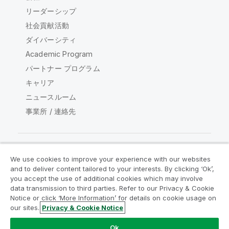
リーダーシップ
社会貢献活動
ダイバーシティ
Academic Program
パートナー プログラム
キャリア
ニュースルーム
事業所 / 連絡先
We use cookies to improve your experience with our websites
Qlik コミュニティ
and to deliver content tailored to your interests. By clicking ‘Ok’,
you accept the use of additional cookies which may involve
data transmission to third parties. Refer to our Privacy & Cookie
法的契約
製品規約
Legal Policies
Notice or click ‘More Information’ for details on cookie usage on
リーガルポリシー
利用規約
商標
our sites.
Privacy & Cookie Notice
Do Not Share My Info
Ok