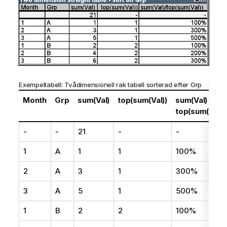
Exempeltabell: Tvådimensionell rak tabell sorterad efter
Grp
Month
Grp
sum(Val)
top(sum(Val))
sum(Val) /
top(sum(Val))
-
-
21
-
-
1
A
1
1
100%
2
A
3
1
300%
3
A
5
1
500%
1
B
2
2
100%