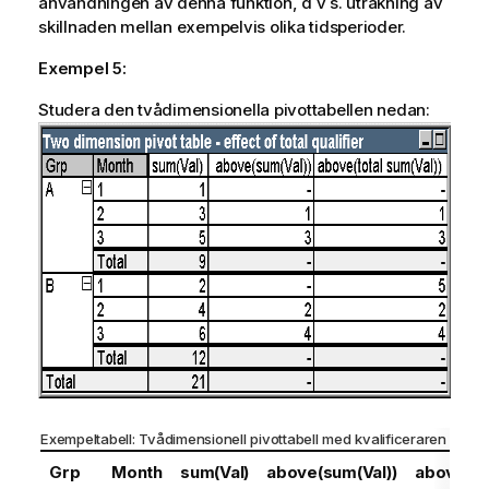
användningen av denna funktion, d v s. uträkning av
skillnaden mellan exempelvis olika tidsperioder.
Exempel 5:
Studera den tvådimensionella pivottabellen nedan:
Exempeltabell: Tvådimensionell pivottabell med kvalificeraren
total
Grp
Month
sum(Val)
above(sum(Val))
above(to