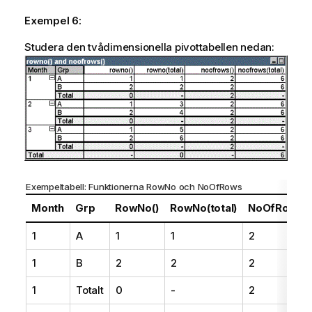
Exempel 6:
Studera den tvådimensionella pivottabellen nedan:
Exempeltabell: Funktionerna
RowNo
och
NoOfRows
Month
Grp
RowNo()
RowNo(total)
NoOfRows()
1
A
1
1
2
1
B
2
2
2
1
Totalt
0
-
2