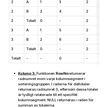
2
A
1
3
2
2
B
2
4
2
2
Totalt
0
-
2
3
A
1
5
2
3
B
2
6
2
3
Totalt
0
-
2
Totalt
-
-
0
-
Kolumn 3:
Funktionen
RowNo
returnerar
radnumret inom varje kolumnsegment i
sorteringsgruppen. I raderna för deltotaler
returneras radnumret 0, eftersom dessa totaler
är tydligt relaterade till ett specifikt
kolumnsegment. NULL returneras i raden för
summan av totalerna.