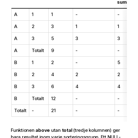
sum(Val))
A
1
1
-
-
A
2
3
1
1
A
3
5
3
3
A
Totalt
9
-
-
B
1
2
-
5
B
2
4
2
2
B
3
6
4
4
B
Totalt
12
-
-
Totalt
-
21
-
-
Funktionen
above
utan
total
(tredje kolumnen) ger
bara resultat inom varje sorteringsgrupp. Ett NULL-