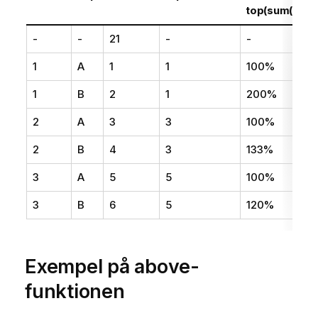
top(sum(Val))
-
-
21
-
-
1
A
1
1
100%
1
B
2
1
200%
2
A
3
3
100%
2
B
4
3
133%
3
A
5
5
100%
3
B
6
5
120%
Exempel på above-
funktionen