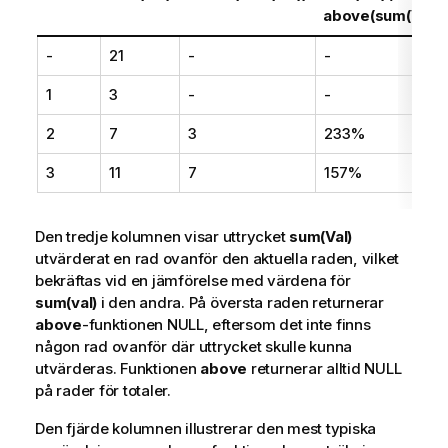
above(sum(Val))
-
21
-
-
1
3
-
-
2
7
3
233%
3
11
7
157%
Den tredje kolumnen visar uttrycket
sum(Val)
utvärderat en rad ovanför den aktuella raden, vilket
bekräftas vid en jämförelse med värdena för
sum(val)
i den andra. På översta raden returnerar
above
-funktionen NULL, eftersom det inte finns
någon rad ovanför där uttrycket skulle kunna
utvärderas. Funktionen
above
returnerar alltid NULL
på rader för totaler.
Den fjärde kolumnen illustrerar den mest typiska