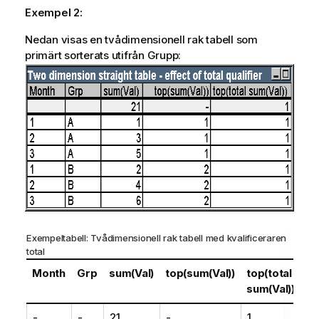
Exempel 2:
Nedan visas en tvådimensionell rak tabell som
primärt sorterats utifrån Grupp:
Exempeltabell: Tvådimensionell rak tabell med kvalificeraren
total
Month
Grp
sum(Val)
top(sum(Val))
top(total
sum(Val))
-
-
21
-
1