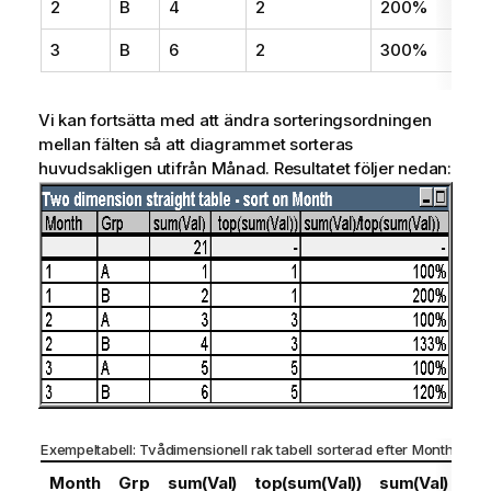
2
B
4
2
200%
3
B
6
2
300%
Vi kan fortsätta med att ändra sorteringsordningen
mellan fälten så att diagrammet sorteras
huvudsakligen utifrån Månad. Resultatet följer nedan:
Exempeltabell: Tvådimensionell rak tabell sorterad efter
Month
Month
Grp
sum(Val)
top(sum(Val))
sum(Val) /