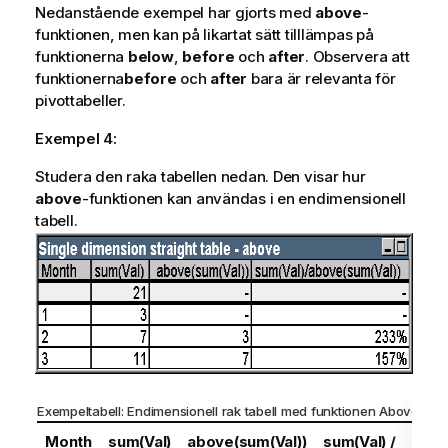
Nedanstående exempel har gjorts med
above
-
funktionen, men kan på likartat sätt tilllämpas på
funktionerna
below
,
before
och
after
. Observera att
funktionerna
before
och
after
bara är relevanta för
pivottabeller.
Exempel 4:
Studera den raka tabellen nedan. Den visar hur
above
-funktionen kan användas i en endimensionell
tabell.
Exempeltabell: Endimensionell rak tabell med funktionen
Above
Month
sum(Val)
above(sum(Val))
sum(Val) /