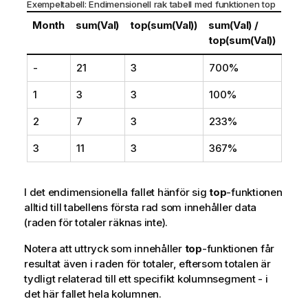
Exempeltabell: Endimensionell rak tabell med funktionen
top
Month
sum(Val)
top(sum(Val))
sum(Val) /
top(sum(Val))
-
21
3
700%
1
3
3
100%
2
7
3
233%
3
11
3
367%
I det endimensionella fallet hänför sig
top
-funktionen
alltid till tabellens första rad som innehåller data
(raden för totaler räknas inte).
Notera att uttryck som innehåller
top
-funktionen får
resultat även i raden för totaler, eftersom totalen är
tydligt relaterad till ett specifikt kolumnsegment - i
det här fallet hela kolumnen.