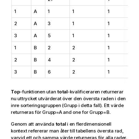
1
A
1
1
1
2
A
3
1
1
3
A
5
1
1
1
B
2
2
1
2
B
4
2
1
3
B
6
2
1
Top
-funktionen utan
total
-kvalificeraren returnerar
nu uttrycket utvärderat över den översta raden i den
inre sorteringsgruppen (Grupp i detta fall). Ett värde
returneras för Grupp=A and one for Grupp=B.
Genom att använda
total
i en flerdimensionell
kontext refererar man åter till tabellens översta rad,
varvid ett och samma värde returneras för alla rader.