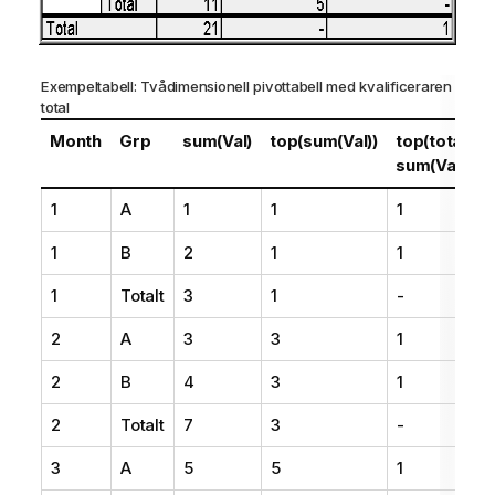
Exempeltabell: Tvådimensionell pivottabell med kvalificeraren
total
Month
Grp
sum(Val)
top(sum(Val))
top(total
sum(Val))
1
A
1
1
1
1
B
2
1
1
1
Totalt
3
1
-
2
A
3
3
1
2
B
4
3
1
2
Totalt
7
3
-
3
A
5
5
1