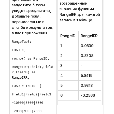
возвращенные
запустите. Чтобы
значения функции
увидеть результаты,
RangeIRR
для каждой
добавьте поля,
записи в таблице.
перечисленные в
столбце результатов,
в лист приложения.
RangeID
RangeIRR
RangeTab3:
1
0.0639
LOAD *,
2
0.8708
recno() as RangeID,
3
-
RangeIRR(Field1,Field
2,Field3) as
4
5.8419
RangeIRR;
5
0.9318
LOAD * INLINE [
Field1|Field2|Field3
6
-0.2566
-10000|5000|6000
-2000|NULL|7000