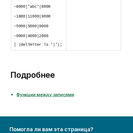
-8000|'abc'|8000
-1800|11000|9000
-5000|5000|9000
-9000|4000|2000
] (delimiter is '|');
Подробнее
Функции между записями
Помогла ли вам эта страница?