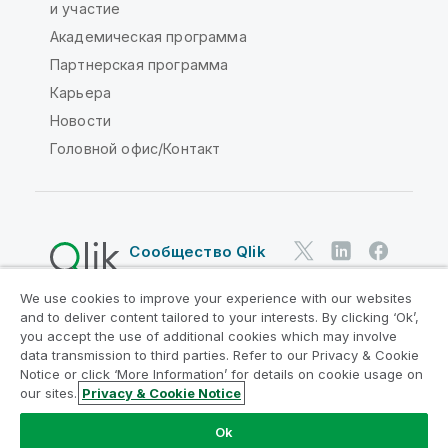
и участие
Академическая программа
Партнерская программа
Карьера
Новости
Головной офис/Контакт
Сообщество Qlik
We use cookies to improve your experience with our websites
Юридические соглашения
and to deliver content tailored to your interests. By clicking ‘Ok’,
Условия использования продуктов
you accept the use of additional cookies which may involve
data transmission to third parties. Refer to our Privacy & Cookie
Legal Policies
Юридические положения
Notice or click ‘More Information’ for details on cookie usage on
Условия использования
Товарные знаки
our sites.
Privacy & Cookie Notice
Do Not Share My Info
Ok
© QlikTech International AB, 1993-2026. Все права