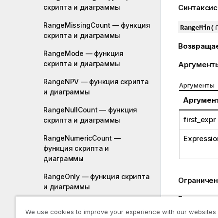
скриптa и диаграммы
Синтаксис
RangeMissingCount — функция
RangeMin(
f
скриптa и диаграммы
Возвраща
RangeMode — функция
скриптa и диаграммы
Аргумент
RangeNPV — функция скриптa
Аргументы
и диаграммы
Аргумен
RangeNullCount — функция
first_expr
скриптa и диаграммы
Expressio
RangeNumericCount —
функция скриптa и
диаграммы
RangeOnly — функция скриптa
Ограничен
и диаграммы
Если числ
RangeSkew — функция
We use cookies to improve your experience with our websites
скриптa и диаграммы
Примеры и