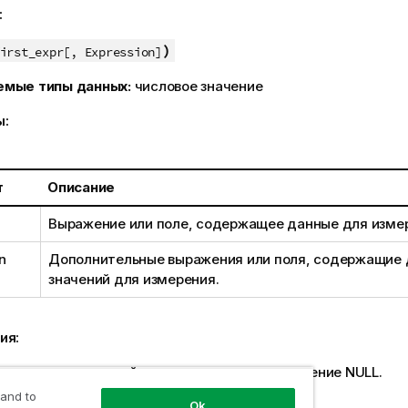
:
)
irst_expr[, Expression]
емые типы данных:
числовое значение
ы:
т
Описание
Выражение или поле, содержащее данные для изме
n
Дополнительные выражения или поля, содержащие 
значений для измерения.
ия:
овые значения не найдены, возвращается значение
NULL
.
 and to
 результаты:
Ok