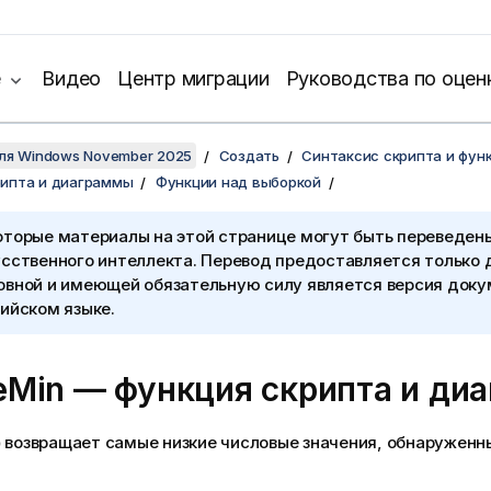
е
Видео
Центр миграции
Руководства по оцен
для Windows November 2025
Создать
Синтаксис скрипта и фун
рипта и диаграммы
Функции над выборкой
оторые материалы на этой странице могут быть переведен
сственного интеллекта. Перевод предоставляется только 
овной и имеющей обязательную силу является версия доку
ийском языке.
eMin
— функция скриптa и ди
)
возвращает самые низкие числовые значения, обнаруженн