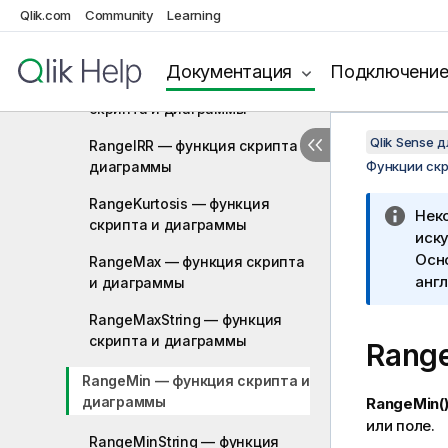
Qlik.com
Community
Learning
RangeCount — функция
скриптa и диаграммы
Документация
Подключени
RangeFractile — функция
скриптa и диаграммы
Qlik Sense 
RangeIRR — функция скриптa и
диаграммы
Функции ск
RangeKurtosis — функция
Нек
скриптa и диаграммы
иску
Осн
RangeMax — функция скриптa
англ
и диаграммы
RangeMaxString — функция
скриптa и диаграммы
Rang
RangeMin — функция скриптa и
диаграммы
RangeMin(
или поле.
RangeMinString — функция