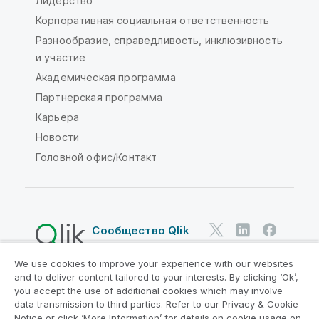
Лидерство
Корпоративная социальная ответственность
Разнообразие, справедливость, инклюзивность
и участие
Академическая программа
Партнерская программа
Карьера
Новости
Головной офис/Контакт
Сообщество Qlik
We use cookies to improve your experience with our websites
Юридические соглашения
and to deliver content tailored to your interests. By clicking ‘Ok’,
Условия использования продуктов
you accept the use of additional cookies which may involve
data transmission to third parties. Refer to our Privacy & Cookie
Legal Policies
Юридические положения
Notice or click ‘More Information’ for details on cookie usage on