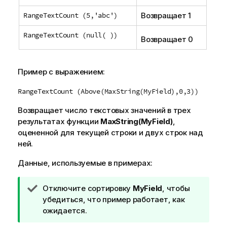
RangeTextCount (5,'abc')
Возвращает 1
RangeTextCount (null( ))
Возвращает 0
Пример с выражением:
RangeTextCount (Above(MaxString(MyField),0,3))
Возвращает число текстовых значений в трех
результатах функции
MaxString(MyField)
,
оцененной для текущей строки и двух строк над
ней.
Данные, используемые в примерах:
П
Отключите сортировку
MyField
, чтобы
р
убедиться, что пример работает, как
и
ожидается.
м