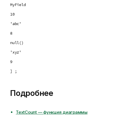
MyField
10
'abc'
8
null()
'xyz'
9
] ;
Подробнее
TextCount — функция диаграммы