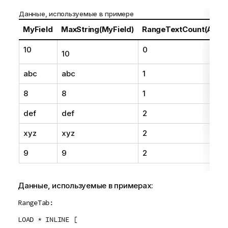
е
Данные, используемые в примере
ч
а
MyField
MaxString(MyField)
RangeTextCount(Above
н
10
0
и
10
е
к
abc
abc
1
п
8
8
1
о
д
def
def
2
с
к
xyz
xyz
2
а
з
9
9
2
к
е
Данные, используемые в примерах:
RangeTab:
LOAD * INLINE [