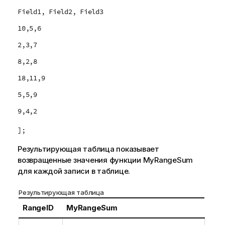
Field1, Field2, Field3
10,5,6
2,3,7
8,2,8
18,11,9
5,5,9
9,4,2
];
Результирующая таблица показывает
возвращенные значения функции
MyRangeSum
для каждой записи в таблице.
Результирующая таблица
RangeID
MyRangeSum