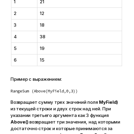
1
21
2
12
3
18
4
38
5
19
6
15
Пример с выражением:
RangeSum (Above(MyField,0,3))
Возвращает сумму трех значений поля
MyField)
из текущей строки и двух строк над ней. При
указании третьего аргумента как
3
функция
Above()
возвращает три значения, над которыми
достаточно строк и которые принимаются за