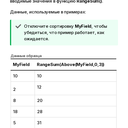
вводимые значения в функцию
RangeSum()
.
Данные, используемые в примерах:
П
Отключите сортировку
MyField
, чтобы
р
убедиться, что пример работает, как
и
ожидается.
м
е
Данные образца
ч
а
MyField
RangeSum(Above(MyField,0,3))
н
10
10
и
е
12
к
2
п
8
20
о
д
18
28
с
к
5
31
а