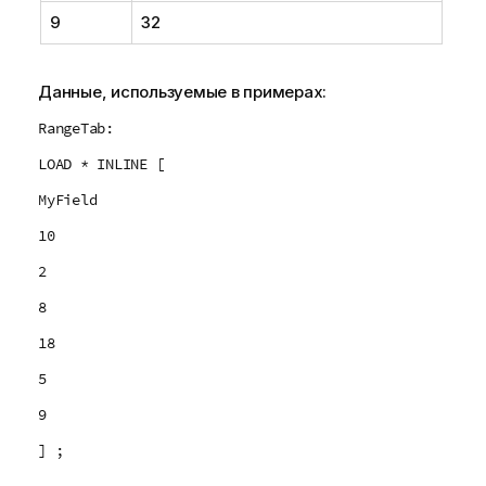
з
9
32
к
е
Данные, используемые в примерах:
RangeTab:
LOAD * INLINE [
MyField
10
2
8
18
5
9
] ;