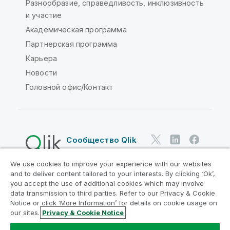
Разнообразие, справедливость, инклюзивность
и участие
Академическая программа
Партнерская программа
Карьера
Новости
Головной офис/Контакт
Сообщество Qlik
We use cookies to improve your experience with our websites
Юридические соглашения
and to deliver content tailored to your interests. By clicking ‘Ok’,
Условия использования продуктов
you accept the use of additional cookies which may involve
data transmission to third parties. Refer to our Privacy & Cookie
Legal Policies
Юридические положения
Notice or click ‘More Information’ for details on cookie usage on
Условия использования
Товарные знаки
our sites.
Privacy & Cookie Notice
Do Not Share My Info