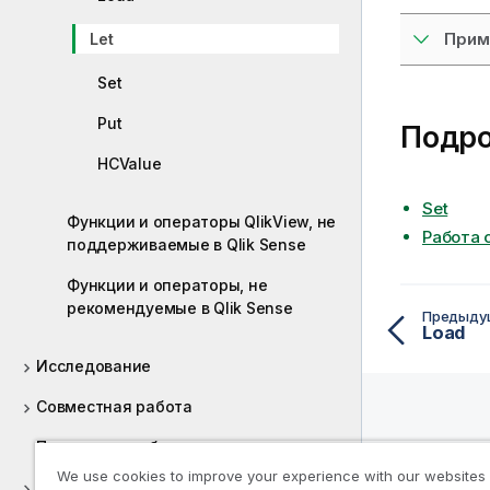
Прим
Let
Set
Put
Подр
HCValue
Set
Функции и операторы QlikView, не
Работа 
поддерживаемые в Qlik Sense
Функции и операторы, не
рекомендуемые в Qlik Sense
Предыду
Load
Исследование
Совместная работа
Помощь разработчикам
Справо
We use cookies to improve your experience with our websites
Ресур
Учебные пособия для Qlik Sense