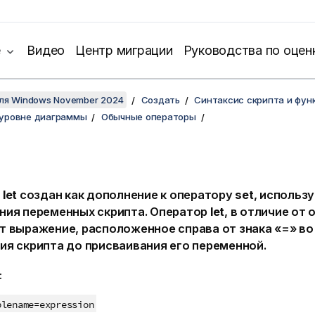
е
Видео
Центр миграции
Руководства по оцен
для Windows November 2024
Создать
Синтаксис скрипта и фун
 уровне диаграммы
Обычные операторы
р
let
создан как дополнение к оператору
set
, использ
ния переменных скрипта. Оператор
let
, в отличие от
т выражение, расположенное справа от знака «=» во
ия скрипта до присваивания его переменной.
:
blename
=
expression