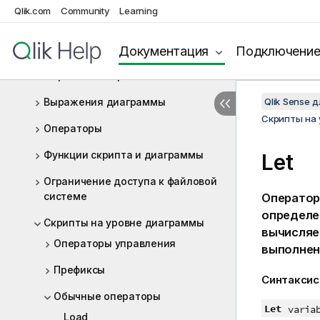
скрипта
Qlik.com
Community
Learning
Работа с переменными в
редакторе загрузки данных
Документация
Подключени
Выражения скрипта
Выражения диаграммы
Qlik Sense 
Скрипты на
Операторы
Функции скрипта и диаграммы
Let
Ограничение доступа к файловой
системе
Операто
определе
Скрипты на уровне диаграммы
вычисляе
Операторы управления
выполнен
Префиксы
Синтаксис
Обычные операторы
Let
varia
Load