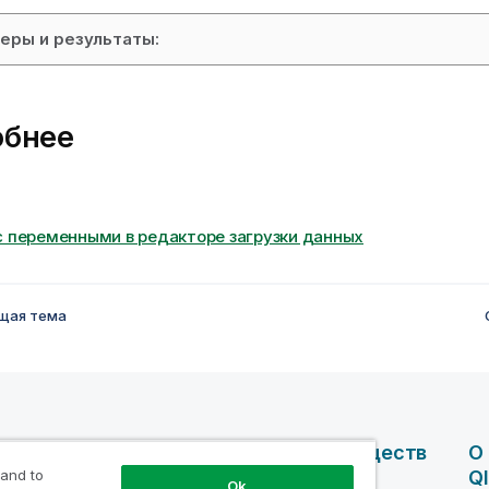
еры и результаты:
обнее
с переменными в редакторе загрузки данных
щая тема
чные
Продукты
Преимуществ
О
 and to
сы
А Qlik
Ql
Ok