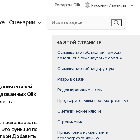
Ресурсы Qlik
Русский (Изменить)
ке
Сценарии
НА ЭТОЙ СТРАНИЦЕ
Связывание таблиц при помощи
панели «Рекомендуемые связи»
Связывание таблиц вручную
Разрыв связи
ания связей
Редактирование связи
ендованных
Qlik
Предварительный просмотр данных
здать
Синтетические ключи
Ограничения
я использовать
 Это функция по
Применение изменений и
опкой
Добавить
перезагрузка данных