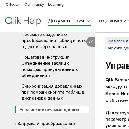
Объединение таблиц в
Qlik.com
Community
Learning
Диспетчере данных
Присоединение таблиц в
Документация
Подключени
Диспетчере данных
Просмотр сведений о
преобразовании таблиц и полей
Qlik Sense 
в Диспетчере данных
Загрузка да
Пошаговая инструкция.
Упра
Объединение таблиц с
помощью принудительного
объединения
Qlik Sense
Синхронизация добавленных
между та
при помощи скрипта таблиц в
Sense
Ин
диспетчере данных
собствен
Управление связями данных
Для загру
параметр
Загрузка и преобразование
умолчанию