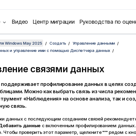
е
Видео
Центр миграции
Руководства по оцен
для Windows May 2025
Создать
Управление данными
нных и управление ими с помощью Диспетчера данных
вление связями данных
поддерживает профилирование данных в целях созд
блицами. Можно как выбрать связь из числа реком
струмент «Наблюдения»
на основе анализа, так и со
ную связь.
зки данных с последующим созданием связей рекомендуетс
Добавить данные
с включенным профилированием данных.
. Чтобы проверить этот параметр, щелкните
рядом с кн