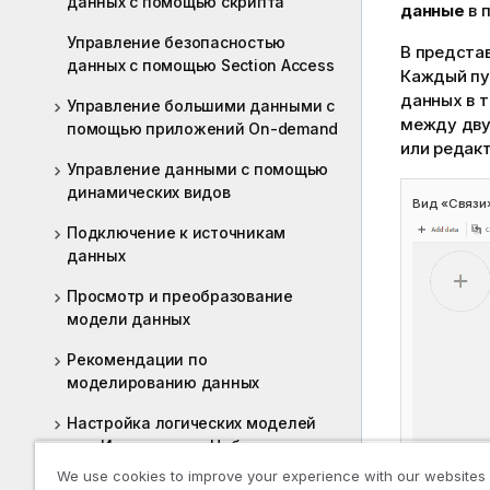
данных с помощью скрипта
данные
в 
Управление безопасностью
В предста
данных с помощью Section Access
Каждый пу
данных в 
Управление большими данными с
между дву
помощью приложений On-demand
или редакт
Управление данными с помощью
динамических видов
Вид «Связи
Подключение к источникам
данных
Просмотр и преобразование
модели данных
Рекомендации по
моделированию данных
Настройка логических моделей
для Инструмент «Наблюдения»
We use cookies to improve your experience with our websites
Поиск и устранение