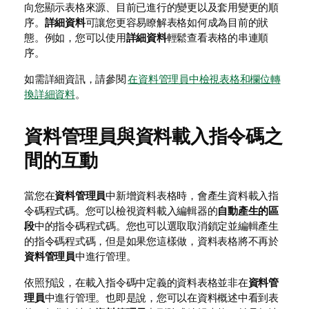
向您顯示表格來源、目前已進行的變更以及套用變更的順
序。
詳細資料
可讓您更容易瞭解表格如何成為目前的狀
態。例如，您可以使用
詳細資料
輕鬆查看表格的串連順
序。
如需詳細資訊，請參閱
在資料管理員中檢視表格和欄位轉
換詳細資料
。
資料管理員與資料載入指令碼之
間的互動
當您在
資料管理員
中新增資料表格時，會產生資料載入指
令碼程式碼。您可以檢視資料載入編輯器的
自動產生的區
段
中的指令碼程式碼。您也可以選取取消鎖定並編輯產生
的指令碼程式碼，但是如果您這樣做，資料表格將不再於
資料管理員
中進行管理。
依照預設，在載入指令碼中定義的資料表格並非在
資料管
理員
中進行管理。也即是說，您可以在資料概述中看到表