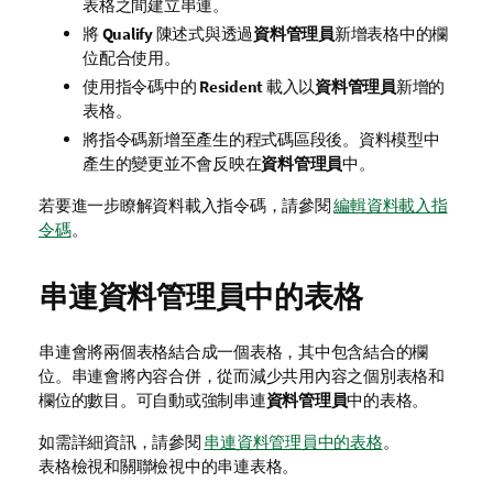
表格之間建立串連。
將
Qualify
陳述式與透過
資料管理員
新增表格中的欄
位配合使用。
使用指令碼中的
Resident
載入以
資料管理員
新增的
表格。
將指令碼新增至產生的程式碼區段後。資料模型中
產生的變更並不會反映在
資料管理員
中。
若要進一步瞭解資料載入指令碼，請參閱
編輯資料載入指
令碼
。
串連
資料管理員
中的表格
串連會將兩個表格結合成一個表格，其中包含結合的欄
位。串連會將內容合併，從而減少共用內容之個別表格和
欄位的數目。可自動或強制串連
資料管理員
中的表格。
如需詳細資訊，請參閱
串連資料管理員中的表格
。
表格檢視和關聯檢視中的串連表格。