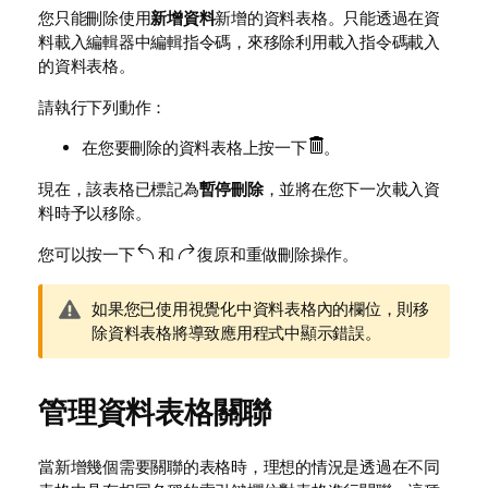
您只能刪除使用
新增資料
新增的資料表格。只能透過在資
料載入編輯器中編輯指令碼，來移除利用載入指令碼載入
的資料表格。
請執行下列動作：
在您要刪除的資料表格上按一下
。
現在，該表格已標記為
暫停刪除
，並將在您下一次載入資
料時予以移除。
您可以按一下
和
復原和重做刪除操作。
警
如果您已使用視覺化中資料表格內的欄位，則移
告
除資料表格將導致應用程式中顯示錯誤。
備
註
管理資料表格關聯
當新增幾個需要關聯的表格時，理想的情況是透過在不同