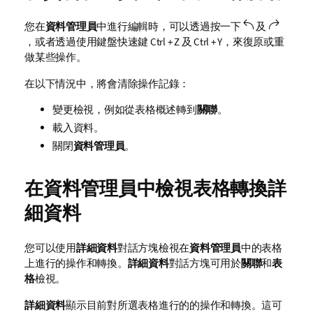
您在
資料管理員
中進行編輯時，可以透過按一下
及
，或者透過使用鍵盤快速鍵
Ctrl + Z
及
Ctrl + Y
，來復原或重
做某些操作。
在以下情況中，將會清除操作記錄：
變更檢視，例如從表格概述轉到
關聯
。
載入資料。
關閉
資料管理員
。
在資料管理員中檢視表格轉換詳
細資料
您可以使用
詳細資料
對話方塊檢視在
資料管理員
中的表格
上進行的操作和轉換。
詳細資料
對話方塊可用於
關聯
和
表
格
檢視。
詳細資料
顯示目前對所選表格進行的的操作和轉換。這可