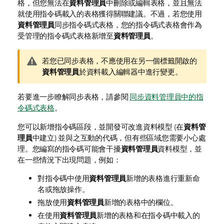
格，但您無法在
資料管理員
中刪除或編輯表格，並且無法
就使用指令碼載入的表格獲得關聯建議。不過，若您使用
資料管理員
同步指令碼式表格，您的指令碼式表格會作為
受管理的指令碼式表格新增至
資料管理員
。
警
若您已同步表格，不應使用在另一個標籤開啟的
告
資料管理員
於資料載入編輯器中進行變更。
備
註
若要進一步瞭解同步表格，請參閱
同步資料管理員中的指
令碼式表格
。
您可以新增指令碼區段，並開發可改進資料模型 (在
資料管
理員
中建立) 並與之互動的代碼，但有些區域您需要小心處
理。您編寫的指令碼可能會干擾
資料管理員
資料模型，並
在一些情況下出現問題，例如：
對指令碼中使用
資料管理員
新增的表格進行重新命
名或拖放操作。
拖放使用
資料管理員
新增的表格中的欄位。
在使用
資料管理員
新增的表格和在指令碼中載入的