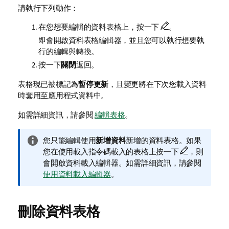
請執行下列動作：
在您想要編輯的資料表格上，按一下
。
即會開啟資料表格編輯器，並且您可以執行想要執
行的編輯與轉換。
按一下
關閉
返回。
表格現已被標記為
暫停更新
，且變更將在下次您載入資料
時套用至應用程式資料中。
如需詳細資訊，請參閱
編輯表格
。
資
您只能編輯使用
新增資料
新增的資料表格。如果
訊
您在使用載入指令碼載入的表格上按一下
，則
備
會開啟資料載入編輯器。如需詳細資訊，請參閱
註
使用資料載入編輯器
。
刪除資料表格