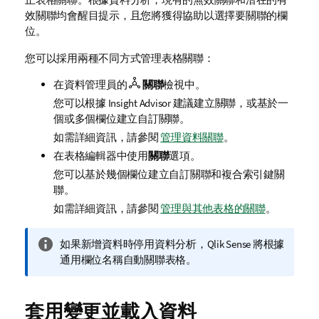
效關聯均會醒目提示，且您將獲得協助以選擇要關聯的欄
位。
您可以採用兩種不同方式管理表格關聯：
在資料管理員的
關聯
檢視中。
您可以根據
Insight Advisor
建議建立關聯，或基於一
個或多個欄位建立自訂關聯。
如需詳細資訊，請參閱
管理資料關聯
。
在表格編輯器中使用
關聯
選項。
您可以基於幾個欄位建立自訂關聯和複合索引鍵關
聯。
如需詳細資訊，請參閱
管理與其他表格的關聯
。
資
如果新增資料時停用資料分析，
Qlik Sense
將根據
訊
通用欄位名稱自動關聯表格。
備
註
套用變更並載入資料