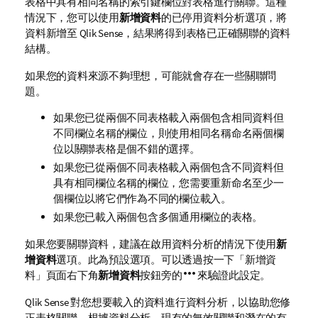
表格中具有相同名稱的索引鍵欄位對表格進行關聯。這種
情況下，您可以使用
新增資料
的已停用資料分析選項，將
資料新增至
Qlik Sense
，結果將得到表格已正確關聯的資料
結構。
如果您的資料來源不夠理想，可能就會存在一些關聯問
題。
如果您已從兩個不同表格載入兩個包含相同資料但
不同欄位名稱的欄位，則使用相同名稱命名兩個欄
位以關聯表格是個不錯的選擇。
如果您已從兩個不同表格載入兩個包含不同資料但
具有相同欄位名稱的欄位，您需要重新命名至少一
個欄位以將它們作為不同的欄位載入。
如果您已載入兩個包含多個通用欄位的表格。
如果您要關聯資料，建議在啟用資料分析的情況下使用
新
增資料
選項。此為預設選項。可以透過按一下「新增資
料」頁面右下角
新增資料
按鈕旁的
來驗證此設定。
Qlik Sense
對您想要載入的資料進行資料分析，以協助您修
正表格關聯。根據資料分析，現有的無效關聯和潛在的有