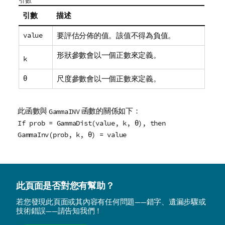
引數
引數
描述
value
要評估分佈的值。該值不得為負值。
形狀參數會以一個正數來定義。
k
θ
尺度參數會以一個正數來定義。
此函數與
函數的關係如下：
GammaINV
If prob = GammaDist(value, k, θ), then
GammaInv(prob, k, θ) = value
此頁面是否對您有幫助？
若您發現此頁面或其內容有任何問題——錯字、遺漏步驟或
技術錯誤——請告知我們！