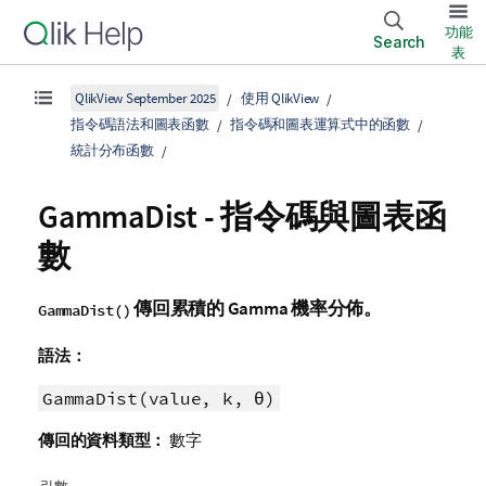
功能
Search
表
QlikView September 2025
使用 QlikView
指令碼語法和圖表函數
指令碼和圖表運算式中的函數
統計分布函數
GammaDist - 指令碼與圖表函
數
傳回累積的 Gamma 機率分佈。
GammaDist()
語法：
GammaDist(value, k, θ)
傳回的資料類型：
數字