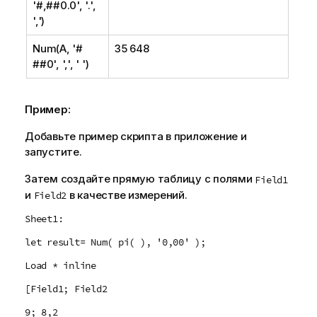
'#,##0.0', '.',
',')
Num(A, '#
35 648
##0', ',', ' ')
Пример:
Добавьте пример скрипта в приложение и
запустите.
Затем создайте прямую таблицу с полями
Field1
и
в качестве измерений.
Field2
Sheet1:
let result= Num( pi( ), '0,00' );
Load * inline
[Field1; Field2
9; 8,2