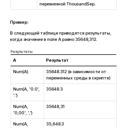
переменной ThousandSep.
Пример:
В следующей таблице приводятся результаты,
когда значение в поле
A
равно 35648,312.
Результаты
A
Результат
Num(A)
35648.312 (в зависимости от
переменных среды в скрипте)
Num(A, '0.0',
35648.3
'.')
Num(A,
35648,31
'0,00', ',')
Num(A,
35,648.3