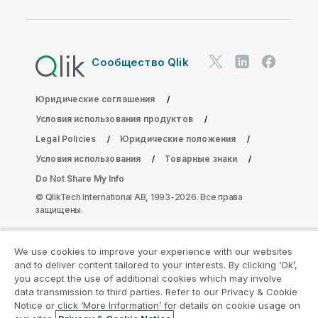
Сообщество Qlik
Юридические соглашения
Условия использования продуктов
Legal Policies
Юридические положения
Условия использования
Товарные знаки
Do Not Share My Info
© QlikTech International AB, 1993-2026. Все права
защищены.
We use cookies to improve your experience with our websites
Присоединяйтесь к программе
and to deliver content tailored to your interests. By clicking ‘Ok’,
модернизации аналитики
you accept the use of additional cookies which may involve
data transmission to third parties. Refer to our Privacy & Cookie
Notice or click ‘More Information’ for details on cookie usage on
Модернизируйте ваши важные приложения QlikView