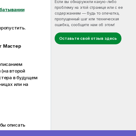
Если вы обнаружили какую-либо
проблему на этой странице или с ее
абатывании
содержанием — будь то опечатка,
пропущенный шаг или техническая
ошибка, сообщите нам об этом!
пропустить.
Оставьте свой отзыв здесь
кт
Мастер
описанием
 (на второй
стера в будущем
ницах или на
обы описать
датель