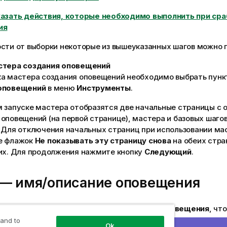
казать действия, которые необходимо выполнить при ср
ия
сти от выборки некоторые из вышеуказанных шагов можно 
стера создания оповещений
ка мастера создания оповещений необходимо выбрать пун
оповещений
в меню
Инструменты
.
м запуске мастера отобразятся две начальные страницы с 
оповещений (на первой странице), мастера и базовых шагов
. Для отключения начальных страниц при использовании ма
е флажок
Не показывать эту страницу снова
на обеих стра
них. Для продолжения нажмите кнопку
Следующий
.
 — имя/описание оповещения
я и (или) короткий текст в поле
Описание оповещения
, чт
ое оповещение. Это поле для комментариев, в котором соз
 and to
Ok