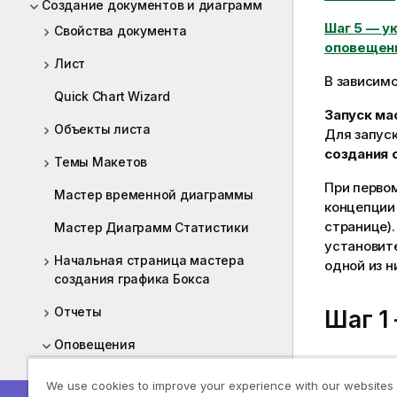
Создание документов и диаграмм
Шаг 5 — у
Свойства документа
оповещен
Лист
В зависимо
Quick Chart Wizard
Запуск ма
Объекты листа
Для запус
создания 
Темы Макетов
При перво
Мастер временной диаграммы
концепции 
странице)
Мастер Диаграмм Статистики
установит
Начальная страница мастера
одной из 
создания графика Бокса
Отчеты
Шаг 1
Оповещения
Введите им
Диалоговое окно оповещений
создаваем
We use cookies to improve your experience with our websites