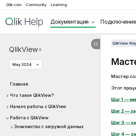
Qlik.com
Community
Learning
Документация
Подключени
QlikView Ma
QlikView
®
Маст
May 2024
Мастер со
Главная
Этот проц
Что такое QlikView?
Шаг 1 — и
Начало работы с QlikView
Шаг 2 — з
Работа с QlikView
Шаг 3 — з
Знакомство с загрузкой данных
Шаг 4 — з