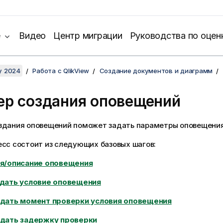
е
Видео
Центр миграции
Руководства по оцен
y 2024
Работа с QlikView
Создание документов и диаграмм
ер создания оповещений
здания оповещений поможет задать параметры оповещения
есс состоит из следующих базовых шагов:
мя/описание оповещения
адать условие оповещения
адать момент проверки условия оповещения
адать задержку проверки