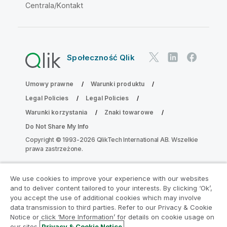
Centrala/Kontakt
Społeczność Qlik
Umowy prawne
Warunki produktu
Legal Policies
Legal Policies
Warunki korzystania
Znaki towarowe
Do Not Share My Info
Copyright © 1993-2026 QlikTech International AB. Wszelkie
prawa zastrzeżone.
We use cookies to improve your experience with our websites
Dołącz do Programu Modernizacji
and to deliver content tailored to your interests. By clicking ‘Ok’,
Analityki
you accept the use of additional cookies which may involve
data transmission to third parties. Refer to our Privacy & Cookie
Notice or click ‘More Information’ for details on cookie usage on
Przeprowadź modernizację bez szkody dla Twoich
our sites.
Privacy & Cookie Notice