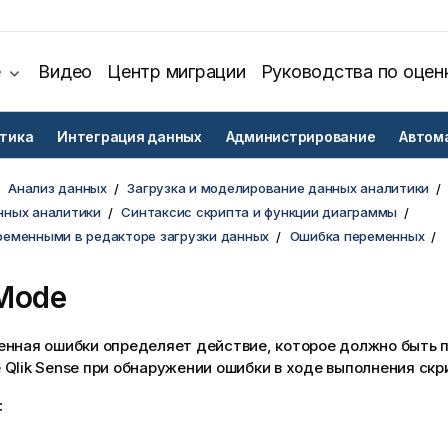
е
Видео
Центр миграции
Руководства по оцен
тика
Интеграция данных
Администрирование
Автом
Анализ данных
Загрузка и моделирование данных аналитики
нных аналитики
Синтаксис скрипта и функции диаграммы
ременными в редакторе загрузки данных
Ошибка переменных
rMode
енная ошибки определяет действие, которое должно быть 
е
Qlik Sense
при обнаружении ошибки в ходе выполнения скр
: