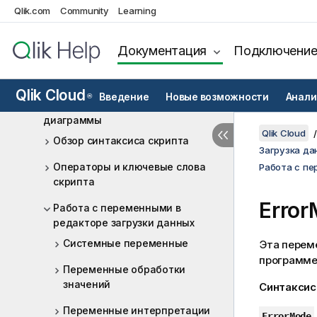
Qlik.com
Community
Learning
Qlik Cloud
Загрузка данных из файлов
Документация
Подключени
Источники аналитики в Qlik Cloud
Analytics
Qlik Cloud
Введение
Новые возможности
Анали
®
Синтаксис скрипта и функции
диаграммы
Qlik Cloud
Обзор синтаксиса скрипта
Загрузка да
Операторы и ключевые слова
Работа с пе
скрипта
Erro
Работа с переменными в
редакторе загрузки данных
Системные переменные
Эта перем
программ
Переменные обработки
значений
Синтаксис
Переменные интерпретации
ErrorMode