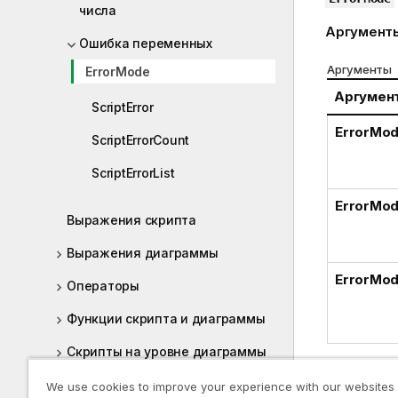
числа
Аргумент
Ошибка переменных
Аргументы
ErrorMode
Аргумен
ScriptError
ErrorMod
ScriptErrorCount
ScriptErrorList
ErrorMod
Выражения скрипта
Выражения диаграммы
ErrorMod
Операторы
Функции скрипта и диаграммы
Скрипты на уровне диаграммы
Пример:
Функции и операторы QlikView,
We use cookies to improve your experience with our websites