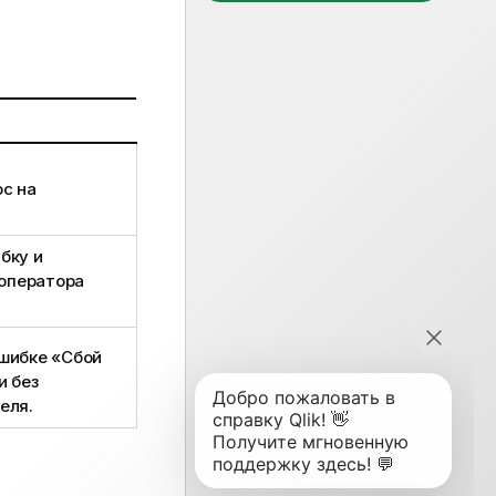
ос на
бку и
оператора
шибке «Сбой
и без
еля.