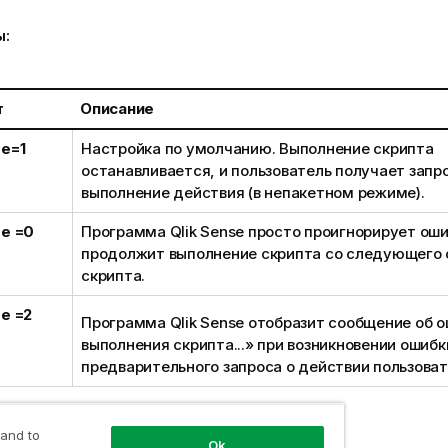
ы:
т
Описание
e=1
Настройка по умолчанию. Выполнение скрипта
останавливается, и пользователь получает запр
выполнение действия (в непакетном режиме).
e =0
Программа
Qlik Sense
просто проигнорирует оши
продолжит выполнение скрипта со следующего 
скрипта.
e =2
Программа
Qlik Sense
отобразит сообщение об о
выполнения скрипта...» при возникновении ошибк
предварительного запроса о действии пользоват
 and to
Ok